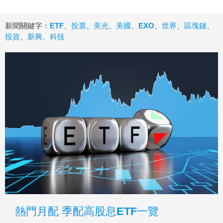
新聞關鍵字：
ETF
、
投票
、
美光
、
美國
、
EXO
、
世界
、
區塊鏈
、
投資
、
新興
、
科技
熱門月配 季配高股息ETF一覽