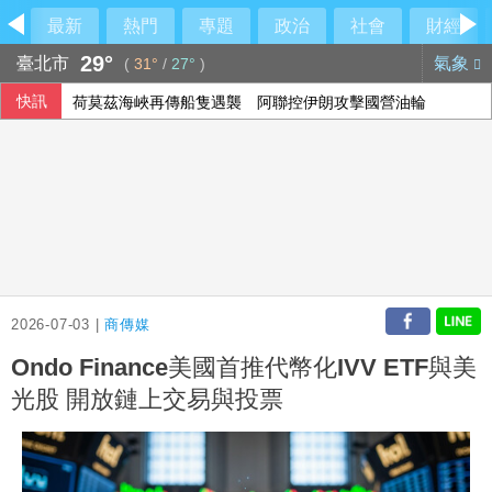
最新
熱門
專題
政治
社會
財經
29°
臺北市
氣象
(
31°
/
27°
)
快訊
荷莫茲海峽再傳船隻遇襲 阿聯控伊朗攻擊國營油輪
塞內加爾加強打擊同性戀 71人遭控「違反自然行為」
陳鏞基明星賽開轟曾想到此為止 轉念享受引退年比賽
休達危機凸顯邊境脆弱 智庫學者籲建立歐盟統一方案
2026-07-03 |
商傳媒
Ondo Finance美國首推代幣化IVV ETF與美
光股 開放鏈上交易與投票