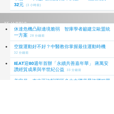
32元
(3 小時前)
延伸閱讀
休達危機凸顯邊境脆弱 智庫學者籲建立歐盟統
一方案
28 分鐘前
空腹運動好不好？中醫教你掌握最佳運動時機
32 分鐘前
IEAT迎80週年首辦「永續共善嘉年華」 蔣萬安
讚經貿成果與半世紀公益
33 分鐘前
美官員：東南亞詐騙園區多由中國背景跨國犯罪
組織主導
1 小時前
出席IEAT成立80週年嘉年華 蔣萬安感謝IEAT長
期帶領企業拓展國際市場、推動臺美商機媒合及
社福公益
2 小時前