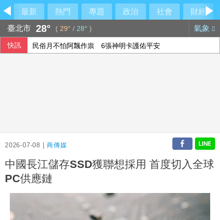
最新
熱門
專題
政治
社會
財經
28°
臺北市
氣象
(
29°
/
28°
)
快訊
民俗月不怕阿飄作祟 6張神明卡護佑平安
行員勾結地政士收回扣 15家銀行60多人涉案
6月國銀放款單月新高 個人貸款暴增2575億
2026-07-08 |
商傳媒
中國長江儲存SSD獲聯想採用 首度切入全球
PC供應鏈