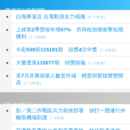
最新財經新聞
白海豚逼近 台電動員全力戒備
(6 小時前)
上緯第2季營收年增57% 所得稅加徵衝擊短期
獲利
(7 小時前)
今彩539第115191期 頭獎4注中獎
(7 小時前)
大樂透第115077期 頭獎槓龜
(7 小時前)
美7月非農就業人數意外減 標普與那指雙雙開
高
(7 小時前)
延伸閱讀
影／第二作戰區兵力前推部署 偵打一體遂行外
離島機場防護
7 小時前