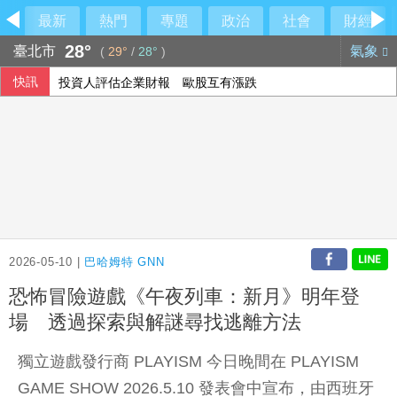
最新
熱門
專題
政治
社會
財經
28°
臺北市
氣象
(
29°
/
28°
)
快訊
投資人評估企業財報 歐股互有漲跌
西班牙飛地移民危機 官員促歐盟用籌碼確保摩洛哥配合
阿波羅2475億收購廉航 擊退對手入主易捷航空
2026-05-10 |
巴哈姆特 GNN
恐怖冒險遊戲《午夜列車：新月》明年登
場 透過探索與解謎尋找逃離方法
獨立遊戲發行商 PLAYISM 今日晚間在 PLAYISM
GAME SHOW 2026.5.10 發表會中宣布，由西班牙