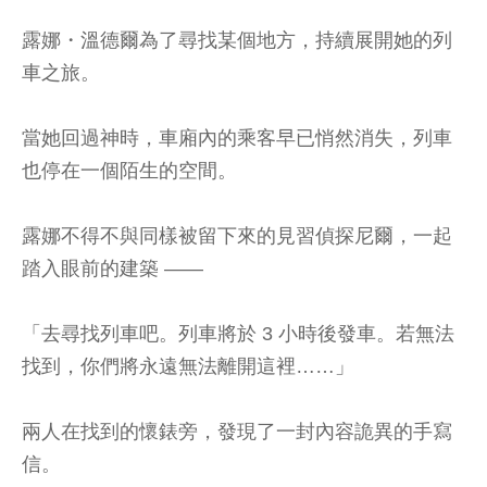
露娜・溫德爾為了尋找某個地方，持續展開她的列
車之旅。
當她回過神時，車廂內的乘客早已悄然消失，列車
也停在一個陌生的空間。
露娜不得不與同樣被留下來的見習偵探尼爾，一起
踏入眼前的建築 ——
「去尋找列車吧。列車將於 3 小時後發車。若無法
找到，你們將永遠無法離開這裡……」
兩人在找到的懷錶旁，發現了一封內容詭異的手寫
信。