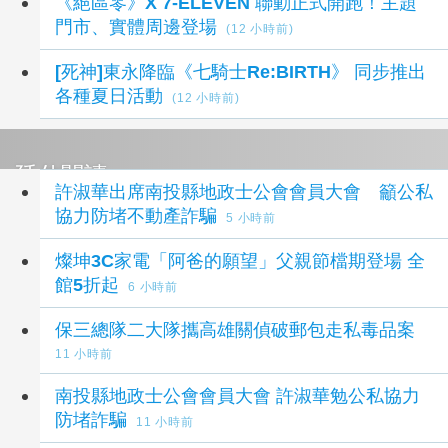
《絕區零》X 7-ELEVEN 聯動正式開跑！主題
門市、實體周邊登場
(12 小時前)
[死神]東永降臨《七騎士Re:BIRTH》 同步推出
各種夏日活動
(12 小時前)
延伸閱讀
許淑華出席南投縣地政士公會會員大會 籲公私
協力防堵不動產詐騙
5 小時前
燦坤3C家電「阿爸的願望」父親節檔期登場 全
館5折起
6 小時前
保三總隊二大隊攜高雄關偵破郵包走私毒品案
11 小時前
南投縣地政士公會會員大會 許淑華勉公私協力
防堵詐騙
11 小時前