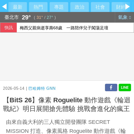
最新
熱門
專題
政治
社會
財經
29°
臺北市
氣象
(
31°
/
27°
)
快訊
梅西父親病逝享壽68歲 一路陪伴兒子闖蕩足壇
2026-05-14 |
巴哈姆特 GNN
【BitS 26】像素 Roguelite 動作遊戲《輪迴
戰紀》明日展開搶先體驗 挑戰會進化的瘋王
由來自義大利的三人獨立開發團隊 SECRET
MISSION 打造、像素風格 Roguelite 動作遊戲《
輪