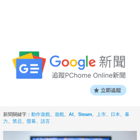
新聞關鍵字：
動作遊戲
、
遊戲
、
AI
、
Steam
、
上市
、
日本
、
暴
力
、
禁忌
、
螢幕
、
語言