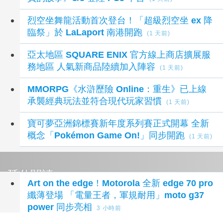
烈空坐舞龍活動首次登台！「超級烈空坐 ex 降
臨祭」於 LaLaport 南港開跑
(1 天前)
亞太地區 SQUARE ENIX 官方線上商店擴展服
務地區 人氣新商品陸續加入陣容
(1 天前)
MMORPG《水滸歷險 Online：重生》已上線
承襲經典玩法並符合現代玩家習慣
(1 天前)
寶可夢亞洲錦標賽新年度系列賽正式開幕 全新
概念「Pokémon Game On!」同步開跑
(1 天前)
延伸閱讀
Art on the edge！Motorola 全新 edge 70 pro
纖薄登場 「電量王者，軍規耐用」moto g37
power 同步亮相
3 小時前