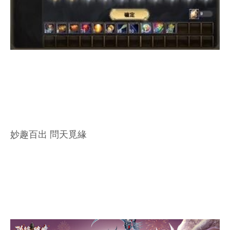
妙趣百出 問天覓緣