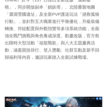
Online》於今（13）日推出全新改版「孤鋒破
曉」，同步開放副本「鎖妖塔」、北陸重製地圖
「蜃淵雪國遺址」及全新PVP護送玩法「拯救孤狼
行動」，並針對五大職業進行平衡優化，升級裝備
轉換、符紋配置與外觀預覽等多項系統功能，全面
強化戰鬥挑戰與角色養成深度。歡慶改版，官方祭
出限時大型活動「祖龍戰歌」與八大主題慶典活
動，涵蓋競技排行、登入獎勵、社群互動及新手回
歸福利等內容，邀請玩家踏入全新試煉戰場。