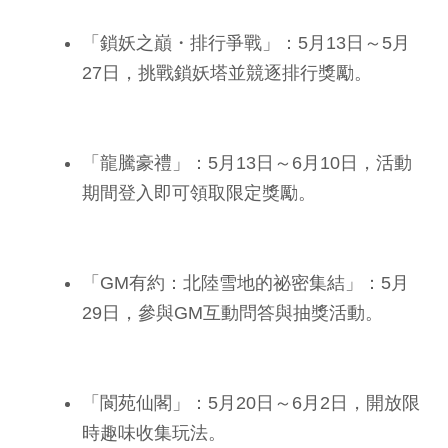
「鎖妖之巔・排行爭戰」：5月13日～5月
27日，挑戰鎖妖塔並競逐排行獎勵。
「龍騰豪禮」：5月13日～6月10日，活動
期間登入即可領取限定獎勵。
「GM有約：北陸雪地的祕密集結」：5月
29日，參與GM互動問答與抽獎活動。
「閬苑仙閣」：5月20日～6月2日，開放限
時趣味收集玩法。