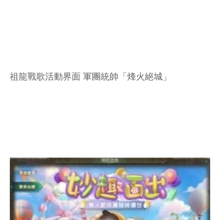
祖龍戰歌活動界面 軍團統帥「烽火絕城」