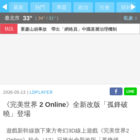
最新
熱門
專題
政治
社會
財經
33°
臺北市
氣象
(
34°
/
31°
)
快訊
重慶山崩事故 帶出「網格員」中國基層治理機制
被爆曾性招待裁判 韓國足協致歉強調現無不法情事
出席竹市活動被指行政不中立 柯文哲：未政治宣傳
石崇良傳請辭 蔣萬安問：國安會議開了沒？
2026-05-13 |
LDPLAYER
《完美世界 2 Online》全新改版「孤鋒破
曉」登場
遊戲新幹線旗下東方奇幻3D線上遊戲《完美世界2