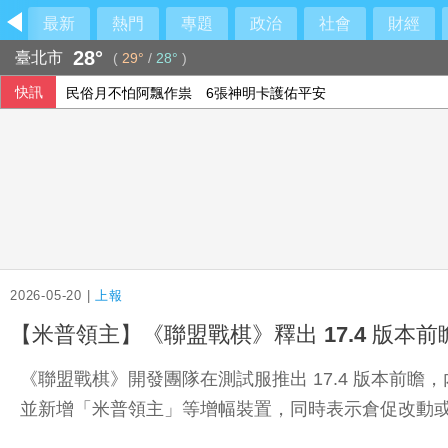
最新
熱門
專題
政治
社會
財經
28°
臺北市
(
29°
/
28°
)
快訊
民俗月不怕阿飄作祟 6張神明卡護佑平安
6月國銀放款單月新高 個人貸款暴增2575億
行員勾結地政士收回扣 15家銀行60多人涉案
2026-05-20 |
上報
【米普領主】《聯盟戰棋》釋出 17.4 版
《聯盟戰棋》開發團隊在測試服推出 17.4 版本
並新增「米普領主」等增幅裝置，同時表示倉促改動或操之過急