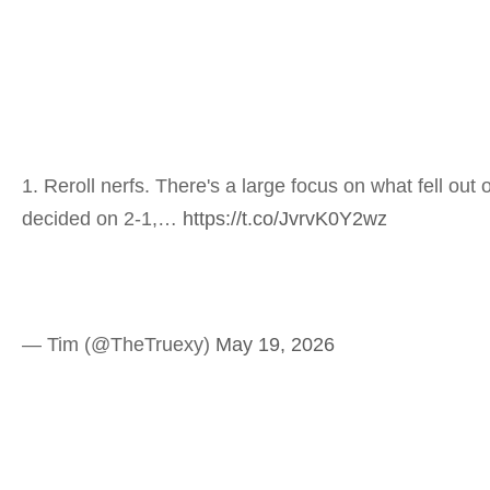
1. Reroll nerfs. There's a large focus on what fell o
decided on 2-1,…
https://t.co/JvrvK0Y2wz
— Tim (@TheTruexy)
May 19, 2026