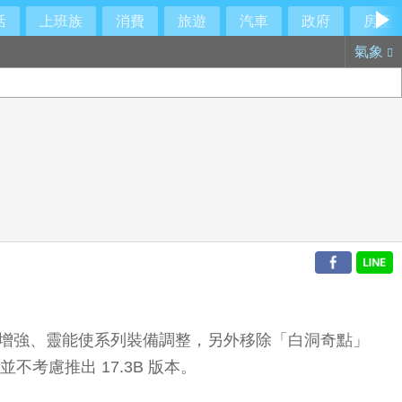
活
上班族
消費
旅遊
汽車
政府
房產
氣象
雄增強、靈能使系列裝備調整，另外移除「白洞奇點」
不考慮推出 17.3B 版本。