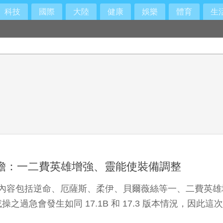
科技
國際
大陸
健康
娛樂
體育
生
本前瞻：一二費英雄增強、靈能使裝備調整
前瞻，內容包括逆命、厄薩斯、柔伊、貝爾薇絲等一、二費英
會發生如同 17.1B 和 17.3 版本情況，因此這次並