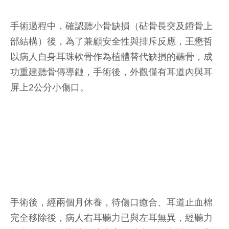
手術過程中，確認聽小骨缺損（砧骨長突及鐙骨上
部結構）後，為了兼顧安全性與排斥反應，王懋哲
以病人自身耳珠軟骨作為植體替代缺損的聽骨，成
功重建聽骨傳導鏈，手術後，外觀僅有耳道內與耳
屏上2公分小傷口。
手術後，經兩個月休養，待傷口癒合、耳道止血棉
完全移除後，病人右耳聽力已與左耳無異，經聽力