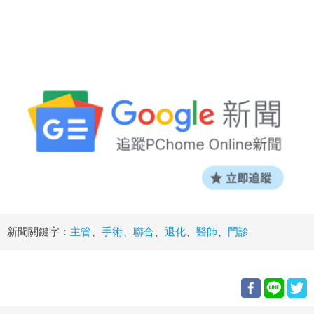
新聞關鍵字：
主管
、
手術
、
聯合
、
退化
、
醫師
、
門診