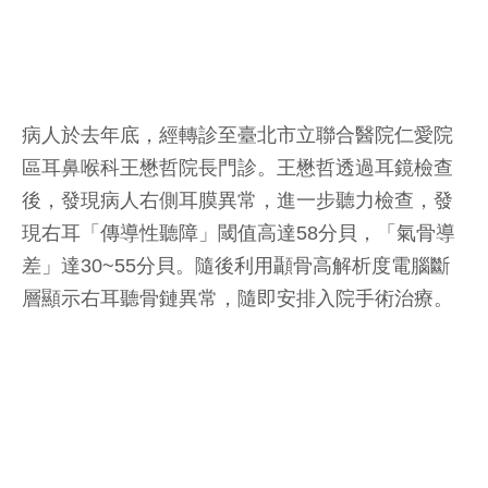
病人於去年底，經轉診至臺北市立聯合醫院仁愛院
區耳鼻喉科王懋哲院長門診。王懋哲透過耳鏡檢查
後，發現病人右側耳膜異常，進一步聽力檢查，發
現右耳「傳導性聽障」閾值高達58分貝，「氣骨導
差」達30~55分貝。隨後利用顳骨高解析度電腦斷
層顯示右耳聽骨鏈異常，隨即安排入院手術治療。