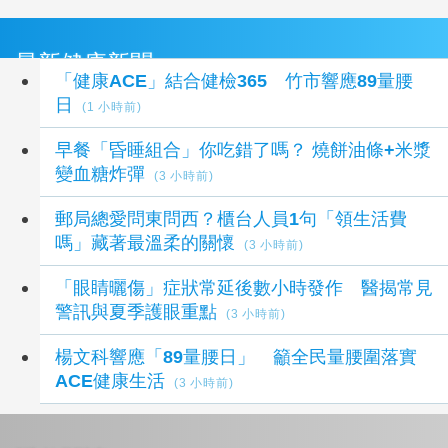
最新健康新聞
「健康ACE」結合健檢365 竹市響應89量腰
日
(1 小時前)
早餐「昏睡組合」你吃錯了嗎？ 燒餅油條+米漿
變血糖炸彈
(3 小時前)
郵局總愛問東問西？櫃台人員1句「領生活費
嗎」藏著最溫柔的關懷
(3 小時前)
「眼睛曬傷」症狀常延後數小時發作 醫揭常見
警訊與夏季護眼重點
(3 小時前)
楊文科響應「89量腰日」 籲全民量腰圍落實
ACE健康生活
(3 小時前)