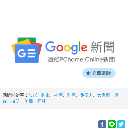
新聞關鍵字：
失眠
、
睡眠
、
罹癌
、
乳癌
、
免疫力
、
大腸癌
、
癌
症
、
確診
、
美國
、
肥胖