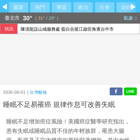
最新
熱門
專題
政治
社會
財經
30°
臺北市
氣象
(
31°
/
29°
)
快訊
陳清龍設山城服務處 藍白合挺江啟臣角逐台中市
向中國洩漏半導體機密 前SK海力士員工遭判刑18月
鄭宗哲3A敲安貢獻3打點 鄧愷威中繼挨轟無關勝敗
台股ETF規模7.5兆新高 這檔年漲逾105%居冠
2026-06-01 |
台灣醒報
睡眠不足易罹癌 規律作息可改善失眠
睡眠不足增加癌症風險！美國癌症醫學研究指出，
患有失眠或睡眠品質不佳的年輕族群，罹患大腸