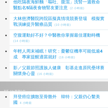
他吃隔夜海鮮麵「嘔吐、腹瀉」洗腎一週救命
醫點名5隔夜食物腎友要注意
(2 小時前)
大林慈濟醫院跨院區擬真情境競賽登場 模擬實
戰演練提升醫療品質
(10 小時前)
空腹運動好不好？中醫教你掌握最佳運動時機
(14 小時前)
年輕人周末補眠！研究：憂鬱症機率可能低逾4
成 專家提醒適當就好
(16 小時前)
影／父親節照護族人健康 彰基走進原民壘球賽
關懷身心靈
(16 小時前)
延伸閱讀
拜登癌症擴散至骨骼外 韓特：父親仍心繫美
國
4 小時前