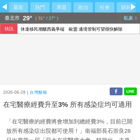
最新
熱門
專題
政治
社會
財經
29°
臺北市
氣象
(
31°
/
27°
)
快訊
休達移民潮釀西義爭端 歐盟:邊境管制可望很快解除
2026-06-28 |
台灣醒報
在宅醫療經費升至3% 所有感染症均可適用
「在宅醫療的經費將會增加到總經費3%，目前已開
放所有感染症出院都可使用！」衛福部長石崇良28