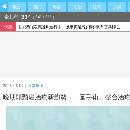
最新
熱門
專題
政治
社會
財經
33°
臺北市
(
34°
/
31°
)
快訊
以((黎))羅馬談判進行中 以軍再通報((黎))南有官兵陣亡
全家支持考公務員無奈夢碎 印度考試不公引發抗議
黃仁勳也受害 工程師成共諜擁「全台個資」遭求刑13年
8月電子期金融期齊跌
2026-06-04 |
照護線上
晚期頭頸癌治療新趨勢，「圍手術」整合治療