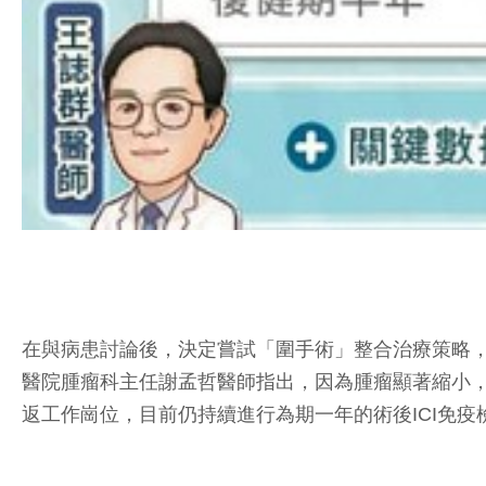
在與病患討論後，決定嘗試「圍手術」整合治療策略，
醫院腫瘤科主任謝孟哲醫師指出，因為腫瘤顯著縮小
返工作崗位，目前仍持續進行為期一年的術後ICI免