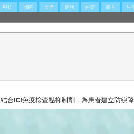
科技
國際
大陸
健康
娛樂
體育
生
結合ICI免疫檢查點抑制劑，為患者建立防線