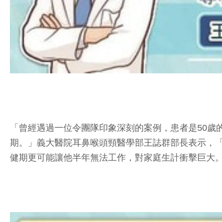
「曾經遇過一位令團隊印象深刻的案例，患者是50歲
期。」義大醫院耳鼻喉頭頸醫學部王誌群部長表示，
健期更可能讓他半年無法工作，對家庭生計衝擊巨大