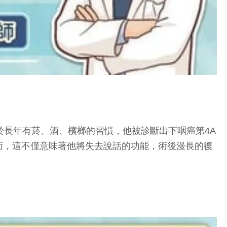
於長年有菸、酒、檳榔的習慣，他被診斷出下咽癌第4A
術，這不僅意味著他將失去說話的功能，術後漫長的復