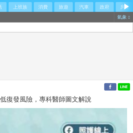
活
上班族
消費
旅遊
汽車
政府
房產
氣象
降低復發風險，專科醫師圖文解說