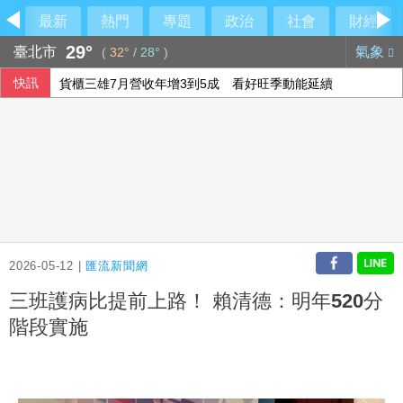
最新
熱門
專題
政治
社會
財經
29°
臺北市
氣象
(
32°
/
28°
)
快訊
貨櫃三雄7月營收年增3到5成 看好旺季動能延續
華航7月營收創新高 長榮航寫歷史次高
徐若熙手術解決腰部不適感 傳接球距離拉至40公尺
Sony攜台積電攻下一代感測器 日經：降低投資負擔妙招
2026-05-12 |
匯流新聞網
三班護病比提前上路！ 賴清德：明年520分
階段實施