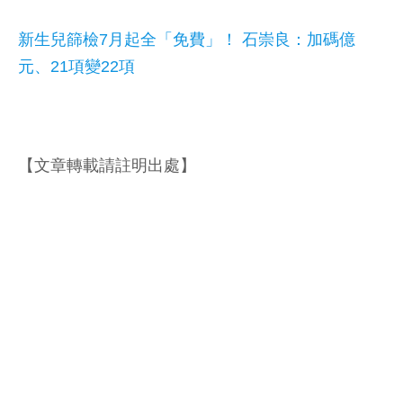
新生兒篩檢7月起全「免費」！ 石崇良：加碼億
元、21項變22項
【文章轉載請註明出處】