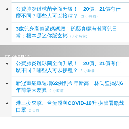
公費肺炎鏈球菌全面升級！ 20價、21價有什
麼不同？哪些人可以接種？
(3 小時前)
3歲兒身高超過媽媽腰！孫藝真曬海灘育兒日
常：根本是迷你版玄彬
(3 小時前)
延伸閱讀
公費肺炎鏈球菌全面升級！ 20價、21價有什
麼不同？哪些人可以接種？
3 小時前
新冠重症單週增62例創今年新高 林氏璧揭與6
年前最大差異
9 小時前
港三疫夾擊、台流感與COVID-19升 疾管署籲戴
口罩
2 天前
專家：香港正遭受「三疫夾擊」 勿輕忽流感
2