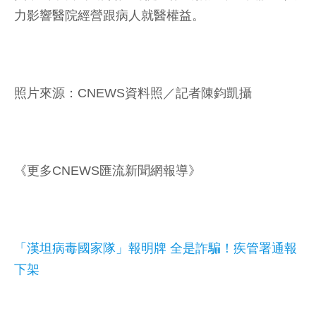
力影響醫院經營跟病人就醫權益。
照片來源：CNEWS資料照／記者陳鈞凱攝
《更多CNEWS匯流新聞網報導》
「漢坦病毒國家隊」報明牌 全是詐騙！疾管署通報
下架