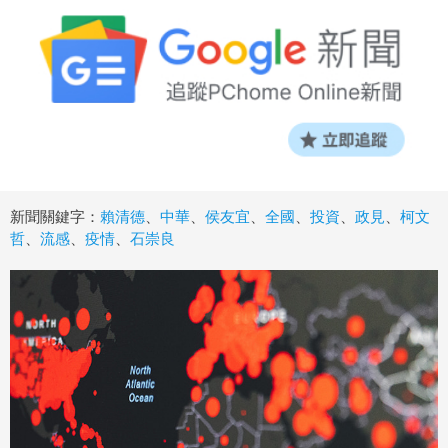
新聞關鍵字：
賴清德
、
中華
、
侯友宜
、
全國
、
投資
、
政見
、
柯文
哲
、
流感
、
疫情
、
石崇良