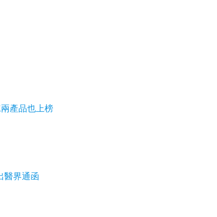
K兩產品也上榜
出醫界通函