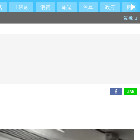
活
上班族
消費
旅遊
汽車
政府
房產
氣象