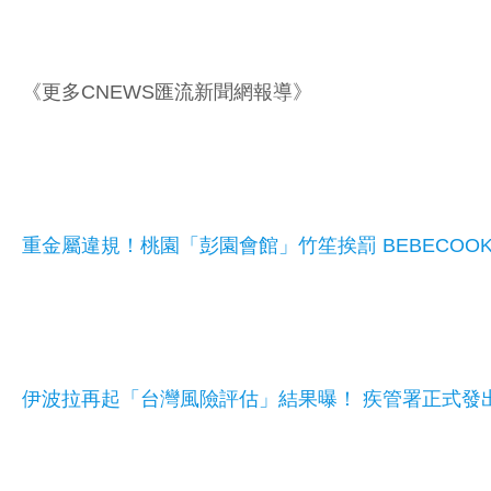
《更多CNEWS匯流新聞網報導》
重金屬違規！桃園「彭園會館」竹笙挨罰 BEBECOO
伊波拉再起「台灣風險評估」結果曝！ 疾管署正式發