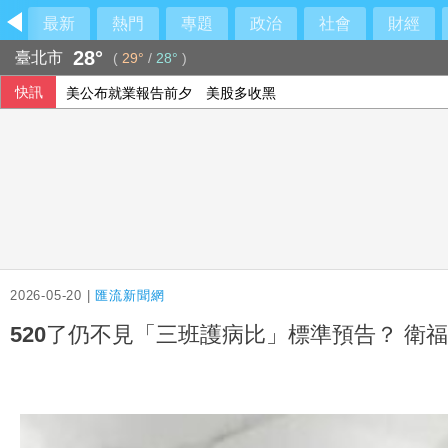
最新
熱門
專題
政治
社會
財經
28°
臺北市
(
29°
/
28°
)
快訊
美公布就業報告前夕 美股多收黑
美媒：北京不滿對台軍售 美國防官員訪中受阻
伊朗擬禁美以船隻過海峽 國際油價大漲逾3美元
2026-05-20 |
匯流新聞網
520了仍不見「三班護病比」標準預告？ 衛