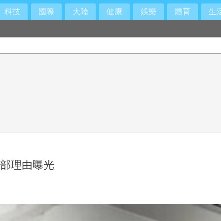
科技
國際
大陸
健康
娛樂
體育
生
福部理由曝光