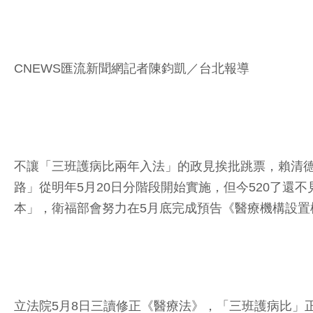
CNEWS匯流新聞網記者陳鈞凱／台北報導
不讓「三班護病比兩年入法」的政見挨批跳票，賴清德
路」從明年5月20日分階段開始實施，但今520了
本」，衛福部會努力在5月底完成預告《醫療機構設置
立法院5月8日三讀修正《醫療法》，「三班護病比」