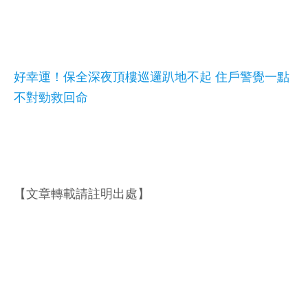
好幸運！保全深夜頂樓巡邏趴地不起 住戶警覺一點
不對勁救回命
【文章轉載請註明出處】