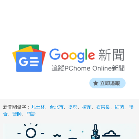
新聞關鍵字：
凡士林
、
台北市
、
姿勢
、
按摩
、
石崇良
、
細菌
、
聯
合
、
醫師
、
門診