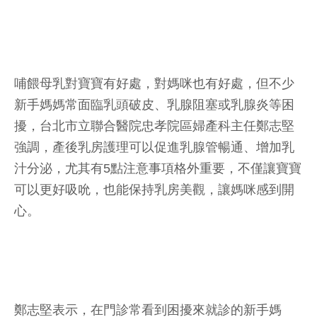
哺餵母乳對寶寶有好處，對媽咪也有好處，但不少
新手媽媽常面臨乳頭破皮、乳腺阻塞或乳腺炎等困
擾，台北市立聯合醫院忠孝院區婦產科主任鄭志堅
強調，產後乳房護理可以促進乳腺管暢通、增加乳
汁分泌，尤其有5點注意事項格外重要，不僅讓寶寶
可以更好吸吮，也能保持乳房美觀，讓媽咪感到開
心。
鄭志堅表示，在門診常看到困擾來就診的新手媽