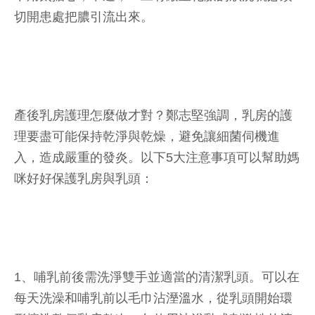
切開患處把膿引流出來。
產後乳房護理怎麼做才對？鄭志堅強調，乳房的護
理要盡可能保持乾淨與乾燥，避免讓細菌伺機進
入，造成嚴重的發炎。以下5大注意事項可以幫助媽
咪好好保護乳房與乳頭：
1、哺乳前後需洗淨雙手並適當的清潔乳頭。可以在
每天洗澡和哺乳前以毛巾沾溼溫水，從乳頭開始環