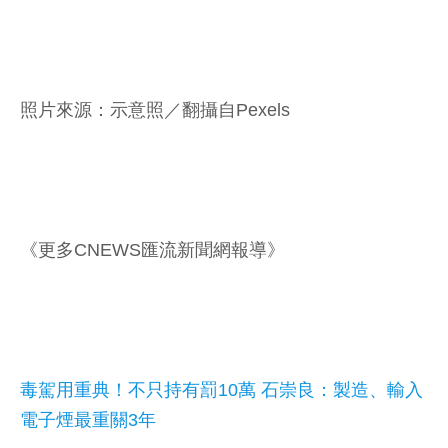
照片來源：示意照／翻攝自Pexels
《更多CNEWS匯流新聞網報導》
毒駕用重典！不只持有罰10萬 石崇良：製造、輸入
電子煙最重關3年