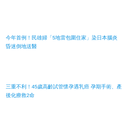
今年首例！民雄婦「5地雷包圍住家」染日本腦炎
昏迷倒地送醫
三重不利！45歲高齡試管懷孕遇乳癌 孕期手術、產
後化療救2命