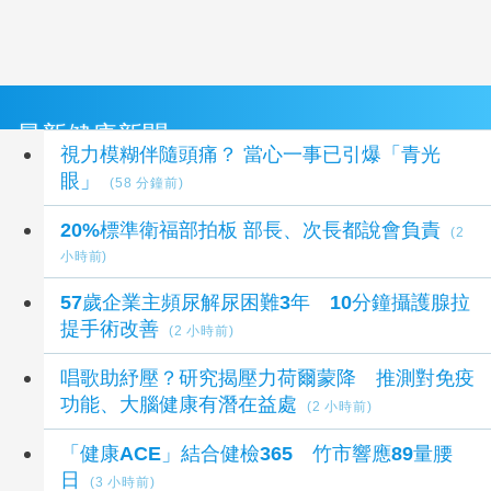
最新健康新聞
視力模糊伴隨頭痛？ 當心一事已引爆「青光
眼」
(58 分鐘前)
20%標準衛福部拍板 部長、次長都說會負責
(2
小時前)
57歲企業主頻尿解尿困難3年 10分鐘攝護腺拉
提手術改善
(2 小時前)
唱歌助紓壓？研究揭壓力荷爾蒙降 推測對免疫
功能、大腦健康有潛在益處
(2 小時前)
「健康ACE」結合健檢365 竹市響應89量腰
日
(3 小時前)