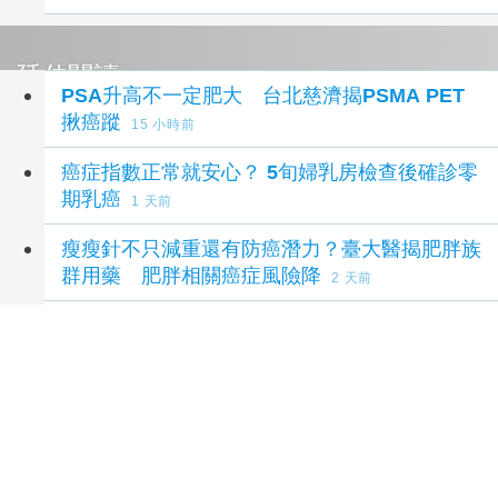
延伸閱讀
PSA升高不一定肥大 台北慈濟揭PSMA PET
揪癌蹤
15 小時前
癌症指數正常就安心？ 5旬婦乳房檢查後確診零
期乳癌
1 天前
瘦瘦針不只減重還有防癌潛力？臺大醫揭肥胖族
群用藥 肥胖相關癌症風險降
2 天前
教育部「全國終身學習楷模」選拔結果出爐 新
北9位學習者及教學者獲肯定
2 天前
新北9位終身學習楷模獲全國肯定 讓學習成為
改變社會的力量
2 天前