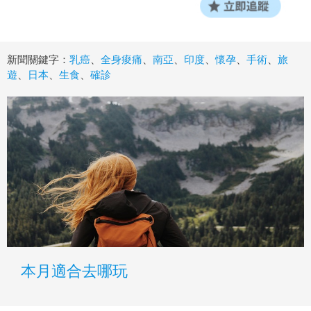
新聞關鍵字：
乳癌
、
全身痠痛
、
南亞
、
印度
、
懷孕
、
手術
、
旅
遊
、
日本
、
生食
、
確診
本月適合去哪玩