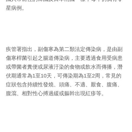
星病例。
疾管署指出，副傷寒為第二類法定傳染病，是由副
傷寒桿菌引起之腸道傳染病，主要透過食用受病患
或帶菌者糞便或尿液汙染的食物或飲水而傳播，潛
伏期通常為1至10天，可傳染期為1至2周，常見的
症狀包含持續性發燒、頭痛、不適、厭食、腹痛、
腹瀉、相對性心搏過緩或軀幹出現紅疹等。