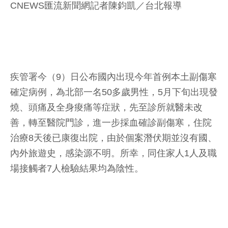
CNEWS匯流新聞網記者陳鈞凱／台北報導
疾管署今（9）日公布國內出現今年首例本土副傷寒
確定病例，為北部一名50多歲男性，5月下旬出現發
燒、頭痛及全身痠痛等症狀，先至診所就醫未改
善，轉至醫院門診，進一步採血確診副傷寒，住院
治療8天後已康復出院，由於個案潛伏期並沒有國、
內外旅遊史，感染源不明。所幸，同住家人1人及職
場接觸者7人檢驗結果均為陰性。