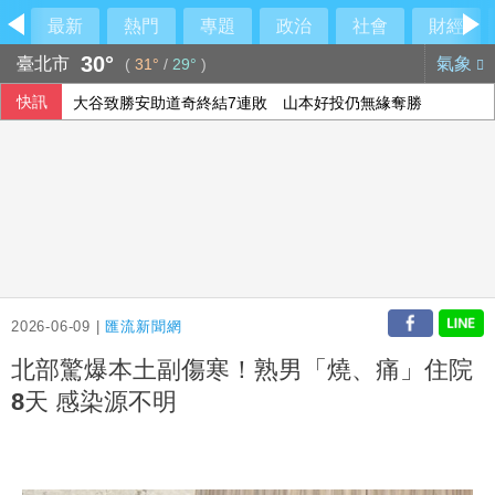
最新
熱門
專題
政治
社會
財經
30°
臺北市
氣象
(
31°
/
29°
)
快訊
大谷致勝安助道奇終結7連敗 山本好投仍無緣奪勝
中職獅、悍將之戰連2天延期 瑪帝斯初登板再等等
美退將：台灣韌性挑戰超越國內範疇 須強化美日合作
鄭麗文1句「台灣不是國家」引綠委接力圍剿
2026-06-09 |
匯流新聞網
北部驚爆本土副傷寒！熟男「燒、痛」住院
8天 感染源不明