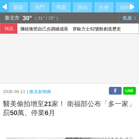
最新
熱門
專題
政治
社會
財經
30°
臺北市
氣象
(
31°
/
29°
)
快訊
陳睦衡照自己步調續成長 穿歐力士92號盼創造歷史
李逸洋拒出席長崎和平典禮 就為抗議這件事
陳睦衡日職二軍5局無失分 本季第2勝登英雄訪問
嘉義行人繞違停貨車遭撞1死1傷 駕駛10萬交保
2026-06-11 |
匯流新聞網
醫美偷拍增至21家！ 衛福部公布「多一家」
罰50萬、停業6月