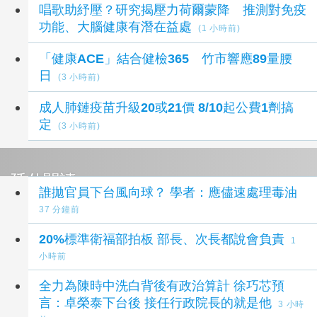
唱歌助紓壓？研究揭壓力荷爾蒙降 推測對免疫
功能、大腦健康有潛在益處
(1 小時前)
「健康ACE」結合健檢365 竹市響應89量腰
日
(3 小時前)
成人肺鏈疫苗升級20或21價 8/10起公費1劑搞
定
(3 小時前)
延伸閱讀
誰拋官員下台風向球？ 學者：應儘速處理毒油
37 分鐘前
20%標準衛福部拍板 部長、次長都說會負責
1
小時前
全力為陳時中洗白背後有政治算計 徐巧芯預
言：卓榮泰下台後 接任行政院長的就是他
3 小時