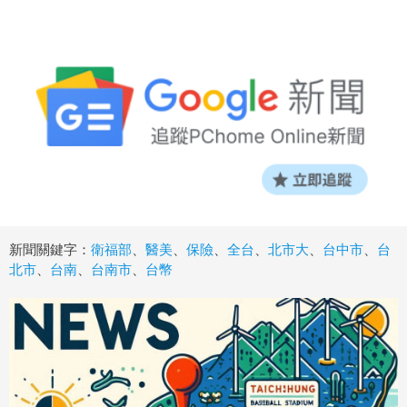
新聞關鍵字：
衛福部
、
醫美
、
保險
、
全台
、
北市大
、
台中市
、
台
北市
、
台南
、
台南市
、
台幣