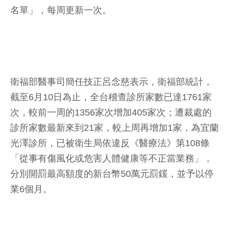
名單」，每周更新一次。
衛福部醫事司簡任技正呂念慈表示，衛福部統計，
截至6月10日為止，全台稽查診所家數已達1761家
次，較前一周的1356家次增加405家次；遭裁處的
診所家數最新來到21家，較上周再增加1家，為宜蘭
光澤診所，已被衛生局依違反《醫療法》第108條
「從事有傷風化或危害人體健康等不正當業務」，
分別開罰最高額度的新台幣50萬元罰鍰，並予以停
業6個月。