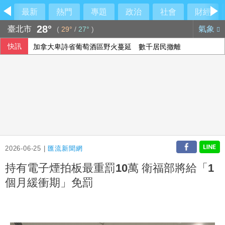
最新
熱門
專題
政治
社會
財經
28°
臺北市
氣象
(
29°
/
27°
)
快訊
加拿大卑詩省葡萄酒區野火蔓延 數千居民撤離
2026-06-25 |
匯流新聞網
持有電子煙拍板最重罰10萬 衛福部將給「1
個月緩衝期」免罰