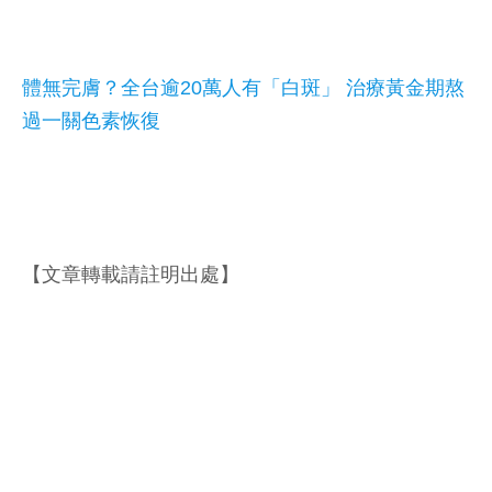
體無完膚？全台逾20萬人有「白斑」 治療黃金期熬
過一關色素恢復
【文章轉載請註明出處】