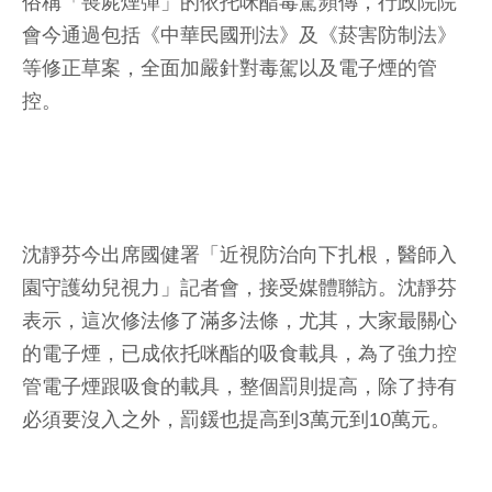
俗稱「喪屍煙彈」的依托咪酯毒駕頻傳，行政院院
會今通過包括《中華民國刑法》及《菸害防制法》
等修正草案，全面加嚴針對毒駕以及電子煙的管
控。
沈靜芬今出席國健署「近視防治向下扎根，醫師入
園守護幼兒視力」記者會，接受媒體聯訪。沈靜芬
表示，這次修法修了滿多法條，尤其，大家最關心
的電子煙，已成依托咪酯的吸食載具，為了強力控
管電子煙跟吸食的載具，整個罰則提高，除了持有
必須要沒入之外，罰鍰也提高到3萬元到10萬元。