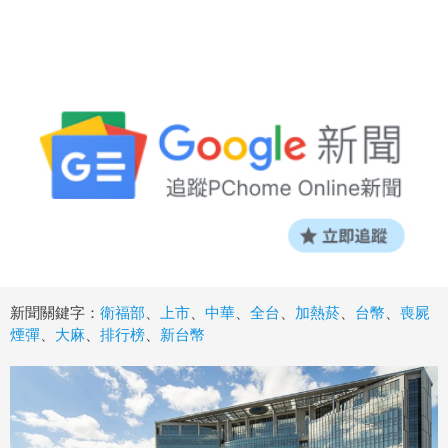
新聞關鍵字：
衛福部
、
上市
、
中華
、
全台
、
加熱菸
、
台幣
、
喪屍
煙彈
、
大麻
、
排行榜
、
新台幣