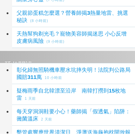
父親節蛋糕怎麼選？營養師揭3熱量地雷、挑選
秘訣
(8 小時前)
天熱幫狗剃光毛？寵物美容師揭迷思 小心反增
皮膚病風險
(9 小時前)
延伸閱讀
彰化婦無照騎機車壓水坑摔失明！法院判公路局
國賠311萬
10 小時前
疑梅雨季自北韓漂至沿岸 南韓打撈到15枚地
雷
1 天前
每天穿洞洞鞋要小心！藥師揭「假透氣」陷阱：
黴菌溫床
2 天前
墾管處響應世界清潔日 淨灘送海龜抱枕開放報