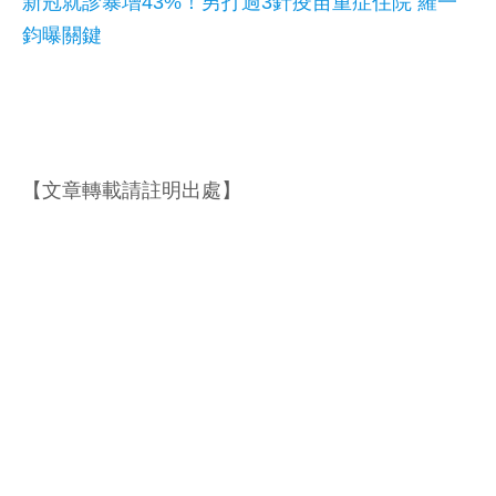
新冠就診暴增43%！男打過3針疫苗重症住院 羅一
鈞曝關鍵
【文章轉載請註明出處】