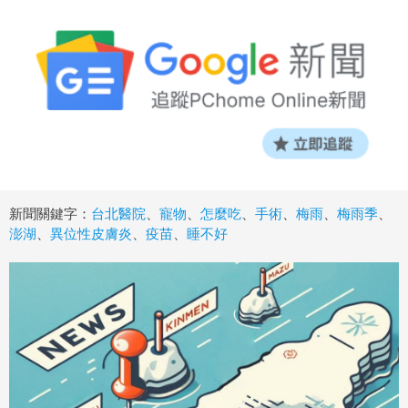
新聞關鍵字：
台北醫院
、
寵物
、
怎麼吃
、
手術
、
梅雨
、
梅雨季
、
澎湖
、
異位性皮膚炎
、
疫苗
、
睡不好