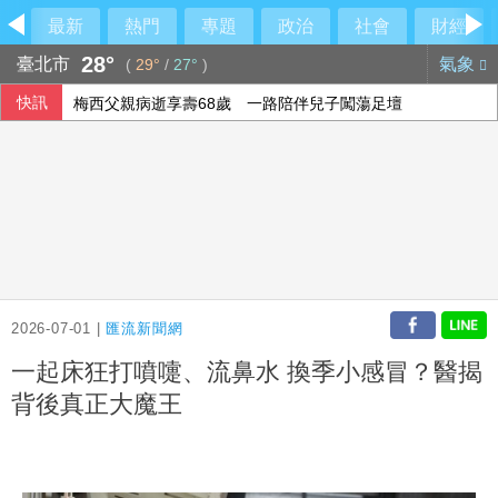
最新
熱門
專題
政治
社會
財經
28°
臺北市
氣象
(
29°
/
27°
)
快訊
梅西父親病逝享壽68歲 一路陪伴兒子闖蕩足壇
2026-07-01 |
匯流新聞網
一起床狂打噴嚏、流鼻水 換季小感冒？醫揭
背後真正大魔王