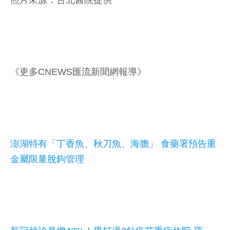
《更多CNEWS匯流新聞網報導》
澎湖特有「丁香魚、秋刀魚、海膽」 食藥署預告重
金屬限量脫鉤管理