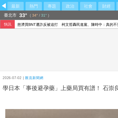
最新
熱門
專題
政治
社會
財經
33°
臺北市
(
34°
/
31°
)
快訊
慈濟買BNT遭詐反被追打 柯文哲轟民進黨、陳時中：真的不
守桃機！陸射劍二防空部署 雷霆2000殲敵
中油：10日起汽柴油價格不調整 95無鉛維持32元
巨大轉虧為盈 上半年EPS1.11元H2審慎樂觀
2026-07-02 |
匯流新聞網
學日本「事後避孕藥」上藥局買有譜！ 石崇