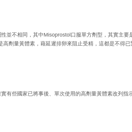
並不相同，其中Misoprostol口服單方劑型，其實主
個則是高劑量黃體素，藉延遲排卵來阻止受精，這都是不得
確實有些國家已將事後、單次使用的高劑量黃體素改列指