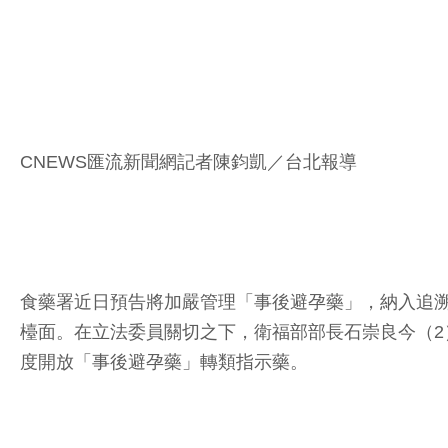
CNEWS匯流新聞網記者陳鈞凱／台北報導
食藥署近日預告將加嚴管理「事後避孕藥」，納入追
檯面。在立法委員關切之下，衛福部部長石崇良今（
度開放「事後避孕藥」轉類指示藥。