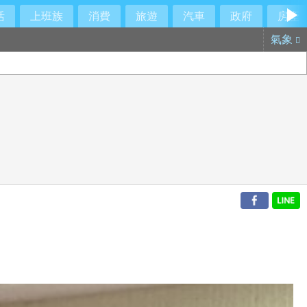
活
上班族
消費
旅遊
汽車
政府
房產
氣象