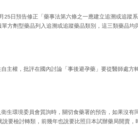
月25日預告修正「藥事法第六條之一應建立追溯或追蹤
stal acetate之口服單方劑型藥品列入追溯或追蹤藥品類別，這
性自主權，批評在國內討論「事後避孕藥」要從醫師處方
及衛生環境委員會質詢時，關切食藥署的預告，如果沒有
署就說要檢討轉類，前幾年也說要比照日本試辦藥局開賣，