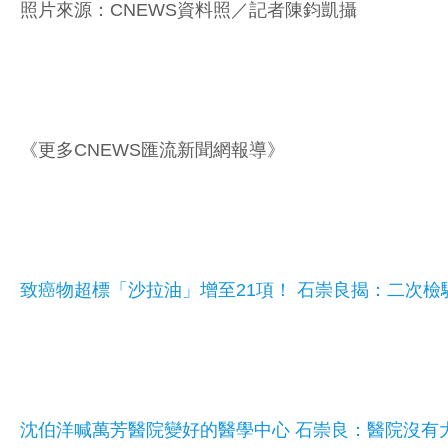
照片來源：CNEWS資料照／記者陳鈞凱攝
《更多CNEWS匯流新聞網報導》
致癌物超標「沙拉油」增至21項！ 石崇良揭：二次檢
沈伯洋喊萬芳醫院變好的醫學中心 石崇良：醫院沒有