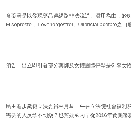
食藥署是以發現藥品遭網路非法流通、濫用為由，於6
Misoprostol、Levonorgestrel、Ulipri
預告一出立即引發部分藥師及女權團體抨擊是剝奪女
民主進步黨籍立法委員林月琴上午在立法院社會福利
需要的人反拿不到藥？也質疑國內早從2016年食藥