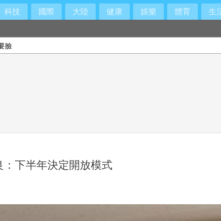
科技
國際
大陸
健康
娛樂
體育
生
要臉
良：下半年決定開放模式