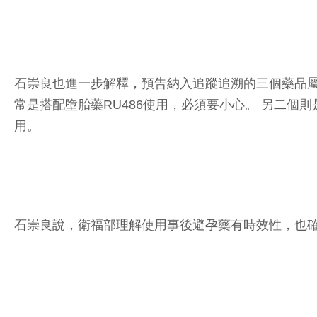
石崇良也進一步解釋，預告納入追蹤追溯的三個藥品屬性
常是搭配墮胎藥RU486使用，必須要小心。 另二
用。
石崇良說，衛福部理解使用事後避孕藥有時效性，也