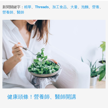
新聞關鍵字：
精華
、
Threads
、
加工食品
、
大量
、
泡麵
、
營養
、
營養師
、
醫師
健康頭條！營養師、醫師開講