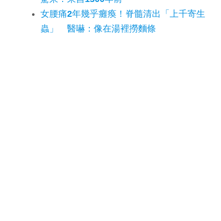
女腰痛2年幾乎癱瘓！脊髓清出「上千寄生
蟲」 醫嚇：像在湯裡撈麵條