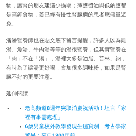
物，護腎的朋友建議少攝取；薄鹽醬油與低鈉鹽都
是高鉀食物，若已經有慢性腎臟病的患者應儘量避
免。
潘潘營養師也在貼文底下留言提醒，許多人以為雞
湯、魚湯、牛肉湯等等的湯很營養，但其實營養在
「肉」不在「湯」，湯裡大多是油脂、普林、鈉，
有時為了讓湯更好喝，會加很多調味粉，如果是腎
臟不好的更要注意。
延伸閱讀
老高頻道8週年突取消慶祝活動！坦言「家
裡有事需處理」
6歲男童校外教學發現生鏽寶劍 考古學家
驚呆：來自1300年前