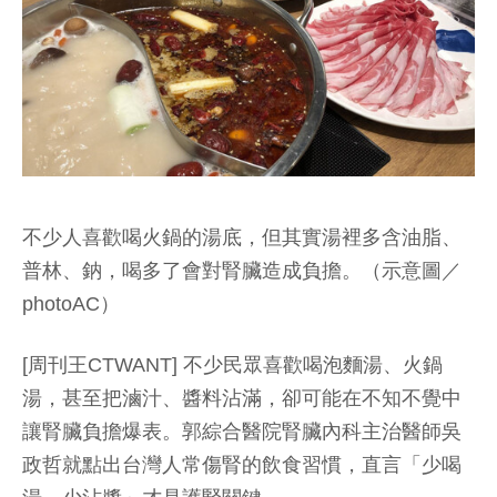
不少人喜歡喝火鍋的湯底，但其實湯裡多含油脂、
普林、鈉，喝多了會對腎臟造成負擔。（示意圖／
photoAC）
[周刊王CTWANT] 不少民眾喜歡喝泡麵湯、火鍋
湯，甚至把滷汁、醬料沾滿，卻可能在不知不覺中
讓腎臟負擔爆表。郭綜合醫院腎臟內科主治醫師吳
政哲就點出台灣人常傷腎的飲食習慣，直言「少喝