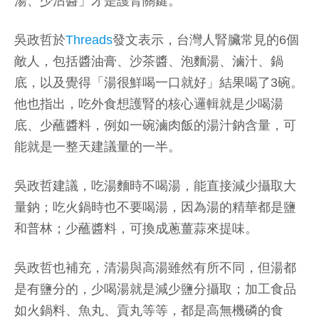
湯、少沾醬」才是護腎關鍵。
吳政哲於
Threads
發文表示，台灣人腎臟常見的6個
敵人，包括醬油膏、沙茶醬、泡麵湯、滷汁、鍋
底，以及覺得「湯很鮮喝一口就好」結果喝了3碗。
他也指出，吃外食想護腎的核心邏輯就是少喝湯
底、少蘸醬料，例如一碗滷肉飯的湯汁鈉含量，可
能就是一整天建議量的一半。
吳政哲建議，吃湯麵時不喝湯，能直接減少攝取大
量鈉；吃火鍋時也不要喝湯，因為湯的精華都是鹽
和普林；少蘸醬料，可換成蔥薑蒜來提味。
吳政哲也補充，清湯與高湯雖然有所不同，但湯都
是有鹽分的，少喝湯就是減少鹽分攝取；加工食品
如火鍋料、魚丸、貢丸等等，都是高無機磷的食