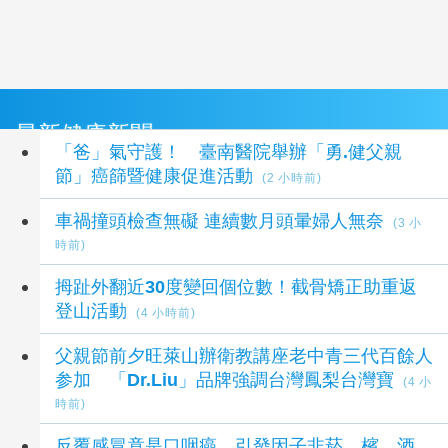
最新健康新聞
「爸」氣守護！ 臺南醫院舉辦「勇.健父親
節」癌篩暨健康促進活動
(2 小時前)
車禍撞頭檢查無礙 連續數月頭暈婦人無奈
(3 小
時前)
拇趾外翻近30度變回個位數！截骨矯正助重返
登山活動
(4 小時前)
父親節前夕旺萊山辦衛教講座老中青三代百餘人
参加 「Dr.Liu」品牌強調台灣鳳梨台灣寶
(4 小
時前)
反覆感冒竟是口咽癌 引發因子非菸、檳、酒