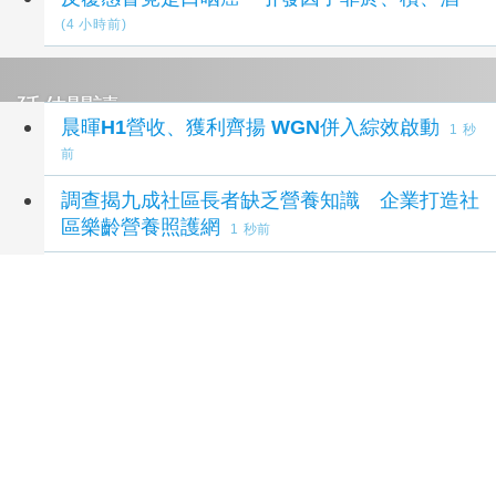
(4 小時前)
延伸閱讀
晨暉H1營收、獲利齊揚 WGN併入綜效啟動
1 秒
前
調查揭九成社區長者缺乏營養知識 企業打造社
區樂齡營養照護網
1 秒前
8／7「立秋」至！四生肖小感冒易找上門 養
生辦法及禁忌事項一覽
3 小時前
父親節前夕旺萊山辦衛教講座老中青三代百餘人
参加 「Dr.Liu」品牌強調台灣鳳梨台灣寶
4 小
時前
鮮乳傳遞愛! 臺南善心單位捐贈免費鮮乳
4 小時前