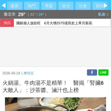
最新
熱門
專題
政治
社會
財經
29°
臺北市
氣象
(
31°
/
28°
)
快訊
國銀個人放款旺 6月大增2575億寫史上單月新高
本國銀行上半年大賺3583億 年增2成寫同期新高
威力彩第115063期 頭獎槓龜
今彩539第115190期 頭獎3注中獎
2026-05-19 |
周刊王
火鍋湯、牛肉湯不是精華！ 醫揭「腎臟6
大敵人」：沙茶醬、滷汁也上榜