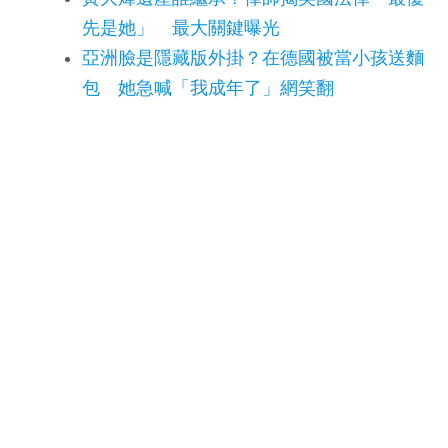
先是她」 最大關鍵曝光
亞洲臉是隱藏版外掛？在德國被當小孩送麵
包 她急喊「我成年了」網笑翻