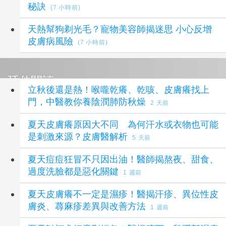
秘訣
(7 小時前)
天熱幫狗剃光毛？寵物美容師揭迷思 小心反增
皮膚病風險
(7 小時前)
延伸閱讀
立秋後還是熱！喉嚨乾癢、乾咳、皮膚癢找上
門，中醫教你養陰潤肺防秋燥
2 天前
夏天皮膚癢原因大不同 為何汗水或衣物也可能
是刺激來源？皮膚醫解析
5 天前
夏天痘痘狂冒不只因出油！醫師揭熬夜、甜食、
過度洗臉都是惡化關鍵
1 週前
夏天皮膚癢不一定是濕疹！醫揭汗疹、異位性皮
膚炎、蕁麻疹差異與改善方法
1 週前