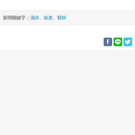
新聞關鍵字：
濕疹
、
臉書
、
醫師