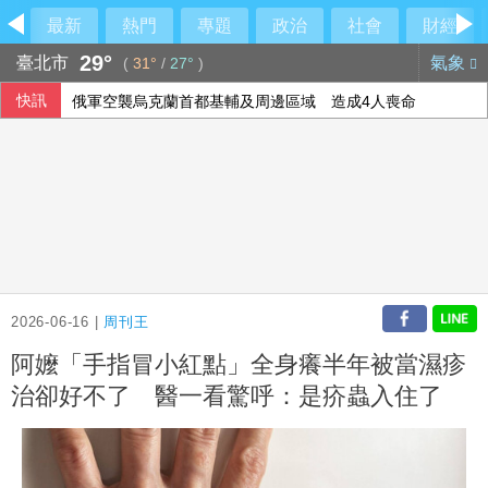
最新
熱門
專題
政治
社會
財經
29°
臺北市
氣象
(
31°
/
27°
)
快訊
俄軍空襲烏克蘭首都基輔及周邊區域 造成4人喪命
今彩539第115192期 頭獎1注中獎
2026-06-16 |
周刊王
阿嬤「手指冒小紅點」全身癢半年被當濕疹
治卻好不了 醫一看驚呼：是疥蟲入住了