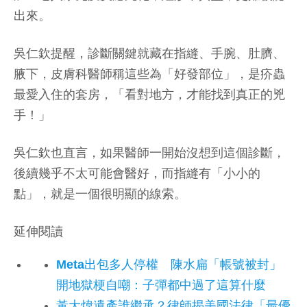
出來。
吳仁欽提醒，診斷關鍵就藏在指縫、手腕、肚臍、
腋下，皮膚科醫師稱這些為「好發部位」，是疥蟲
最愛入住的套房，「看對地方，才能找到真正的兇
手！」
吳仁欽也直言，如果醫師一開始沒想到這個診斷，
後續幾乎不太可能會醫好，而指縫有「小小的
點」，就是一個很明顯的線索。
延伸閱讀
Meta出包多人停權 陳水扁「帳號被封」
開地獄梗自嘲：子彈都中過了這算什麼
黃大煒遺產誰繼承？律師揭美國法律「最優