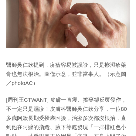
醫師吳仁欽提到，疥瘡容易被誤診，只是擦濕疹藥
膏也無法根治。圖僅示意，並非當事人。（示意圖
／photoAC）
[周刊王CTWANT] 皮膚一直癢、擦藥卻反覆發作，
不一定只是濕疹！皮膚科醫師吳仁欽分享，一位80
多歲阿嬤長期受搔癢困擾，治療多次都沒根治，直
到他在阿嬤的指縫、腋下等處發現「一排排紅色小