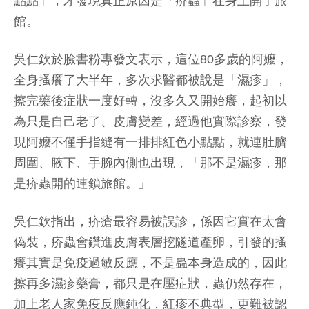
點點」，才發現真正原因是「疥蟲」在身上開了旅
館。
吳仁欽於臉書粉專發文表示，這位80多歲的阿嬤，
全身搔癢了大半年，多次求醫都被說是「濕疹」，
擦完藥後症狀一度好轉，沒多久又開始癢，起初以
為只是自己老了、皮膚變差，經過他實際診察，發
現阿嬤不僅手指縫有一排排紅色小點點，就連肚臍
周圍、腋下、手腕內側也出現，「那不是濕疹，那
是疥蟲開的連鎖旅館。」
吳仁欽指出，疥瘡最容易被誤診，係因它實在太會
偽裝，疥蟲會鑽進皮膚表層挖隧道產卵，引發的搔
癢其實是免疫過敏反應，不是蟲本身造成的，因此
擦再多濕疹藥膏，都只是在壓症狀，蟲仍然存在，
加上老人家免疫反應鈍化，紅疹不典型，更難被認