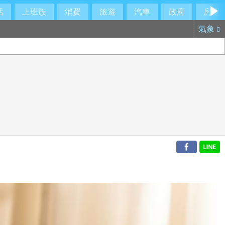
活
上班族
消費
旅遊
汽車
政府
房產
氣象