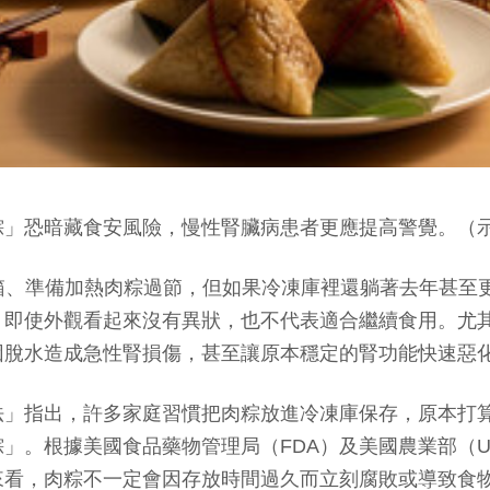
恐暗藏食安風險，慢性腎臟病患者更應提高警覺。（示意圖
理冰箱、準備加熱肉粽過節，但如果冷凍庫裡還躺著去年甚
即使外觀看起來沒有異狀，也不代表適合繼續食用。尤其
因脫水造成急性腎損傷，甚至讓原本穩定的腎功能快速惡
法」指出，許多家庭習慣把肉粽放進冷凍庫保存，原本打
」。根據美國食品藥物管理局（FDA）及美國農業部（U
來看，肉粽不一定會因存放時間過久而立刻腐敗或導致食