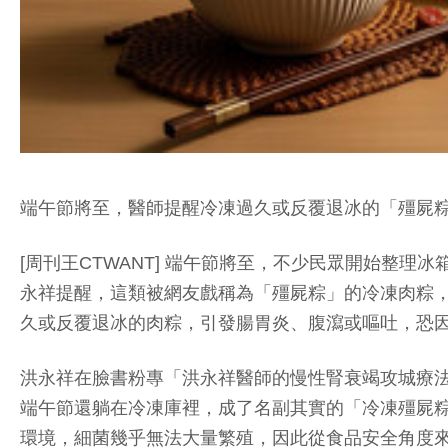
端午節將至，醫師提醒冷凍過久或反覆退冰的「殭屍粽」
[周刊王CTWANT] 端午節將至，不少民眾開始整
永祥提醒，這類被網友戲稱為「殭屍粽」的冷凍肉粽，
久或反覆退冰的肉粽，引發腸胃炎、腹瀉或嘔吐，恐
洪永祥在臉書粉專「洪永祥醫師的慢性腎衰竭攻城療
端午節還躺在冷凍庫裡，成了名副其實的「冷凍殭屍粽
環境，細菌幾乎無法大量繁殖，因此從食品安全角度