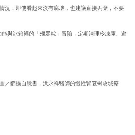
等情況，即使看起來沒有腐壞，也建議直接丟棄，不要
功能與冰箱裡的「殭屍粽」冒險，定期清理冷凍庫、避
（圖／翻攝自臉書，洪永祥醫師的慢性腎衰竭攻城療