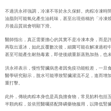
不過洪永祥強調，冷凍不等於永久保鮮。肉粽冷凍時
油脂則可能氧化產生油耗味，甚至出現俗稱的「冷凍燒傷（
月後品質就會明顯下滑。
醫師指出，真正需要擔心的其實不是冷凍本身，而是
再取出退冰，如此反覆數次後，細菌可能在解凍過程中大量
甚至可能產生耐熱毒素，即使後續重新蒸熟加熱，也
洪永祥表示，慢性腎臟病患者因免疫功能較差，一旦食用保存
醫學研究顯示，脫水可能導致腎臟灌流不足，進而增
重打擊。
此外，傳統肉粽本身也是高負擔食物，常見餡料包括
半顆肉粽，並依照醫囑搭配降磷藥物服用，以降低腎