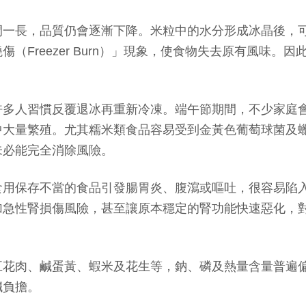
間一長，品質仍會逐漸下降。米粒中的水分形成冰晶後，
Freezer Burn）」現象，使食物失去原有風味。
許多人習慣反覆退冰再重新冷凍。端午節期間，不少家庭
繁殖。尤其糯米類食品容易受到金黃色葡萄球菌及蠟樣芽孢桿菌
未必能完全消除風險。
不當的食品引發腸胃炎、腹瀉或嘔吐，很容易陷入脫水狀態。根據
加急性腎損傷風險，甚至讓原本穩定的腎功能快速惡化，
五花肉、鹹蛋黃、蝦米及花生等，鈉、磷及熱量含量普遍
臟負擔。