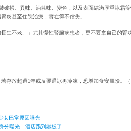
包裝破損、異味、油耗味、變色，以及表面結滿厚重冰霜
腸胃炎甚至住院治療，實在得不償失。
物長生不老。」尤其慢性腎臟病患者，更不要拿自己的腎
，若存放超過1年或反覆退冰再冷凍，恐增加食安風險。
少女巴掌原因曝光
郎身分曝光 酒店踢到鐵板了