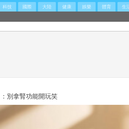
科技
國際
大陸
健康
娛樂
體育
生
相：別拿腎功能開玩笑