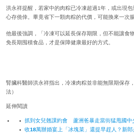
洪永祥提醒，若家中的肉粽已冷凍超過1年，或出現
心存僥倖。畢竟省下一顆肉粽的代價，可能換來一次
他最後強調，「冷凍可以延長保存期限，但不能讓食
免長期囤積食品，才是保障健康最好的方式。
腎臟科醫師洪永祥指出，冷凍肉粽並非能無限期保存
法）
延伸閱讀
抓到女兒翹課約會 蘆洲爸暴走當街猛甩國中
收18萬辦婚宴上「冰塊菜」還提早趕人？新