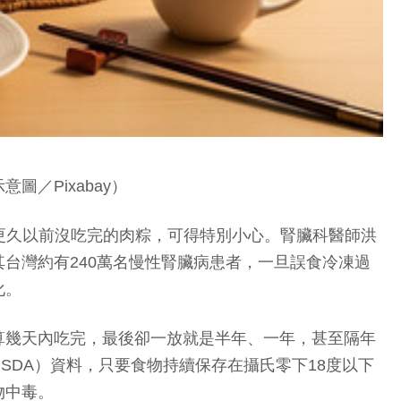
／Pixabay）
至更久以前沒吃完的肉粽，可得特別小心。腎臟科醫師洪
台灣約有240萬名慢性腎臟病患者，一旦誤食冷凍過
化。
算幾天內吃完，最後卻一放就是半年、一年，甚至隔年
SDA）資料，只要食物持續保存在攝氏零下18度以下
物中毒。