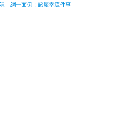
崩潰 網一面倒：該慶幸這件事