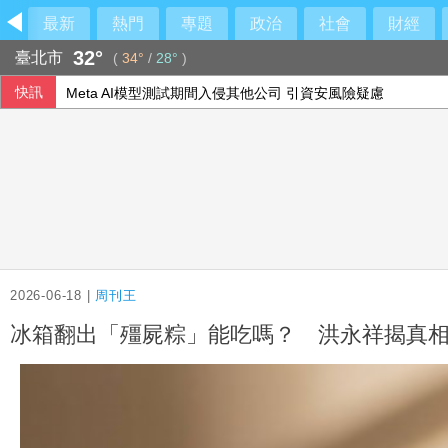
最新
熱門
專題
政治
社會
財經
32°
臺北市
(
34°
/
28°
)
快訊
Meta AI模型測試期間入侵其他公司 引資安風險疑慮
柯文哲生日！陳佩琪甜喊「太帥了」
公視預算被砍逾10億！政院籲：文化沒藍綠
巴紐宣布關閉台灣駐處 專家：預示擴大對中經貿合作
2026-06-18 |
周刊王
冰箱翻出「殭屍粽」能吃嗎？ 洪永祥揭真