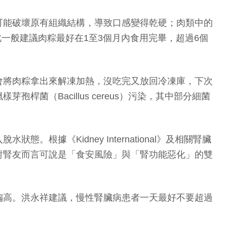
可能破壞原有組織結構，導致口感變得乾硬；肉類中的
因此一般建議肉粽最好在1至3個月內食用完畢，超過6個
會將肉粽拿出來解凍加熱，沒吃完又放回冷凍庫，下次
（Bacillus cereus）污染，其中部分細菌
《Kidney International》及相關腎臟
對腎友而言可說是「食安風險」與「腎功能惡化」的雙
偏高。洪永祥建議，慢性腎臟病患者一天最好不要超過