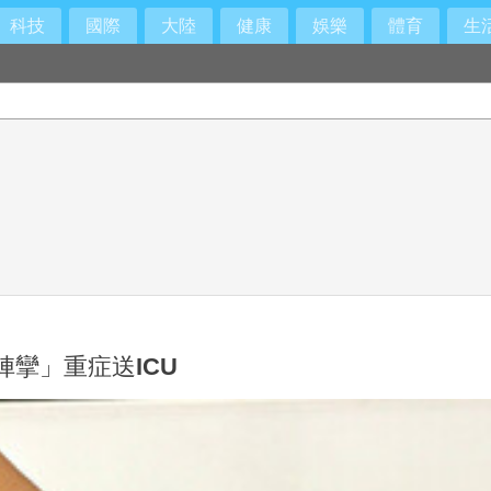
科技
國際
大陸
健康
娛樂
體育
生
攣」重症送ICU