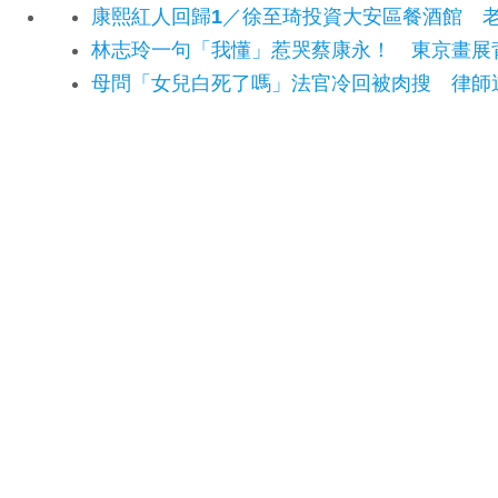
康熙紅人回歸1／徐至琦投資大安區餐酒館 
林志玲一句「我懂」惹哭蔡康永！ 東京畫展
母問「女兒白死了嗎」法官冷回被肉搜 律師