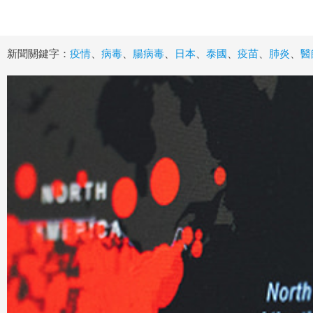
新聞關鍵字：
疫情
、
病毒
、
腸病毒
、
日本
、
泰國
、
疫苗
、
肺炎
、
醫