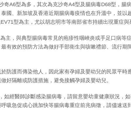
沙奇A6型為多，其次為克沙奇A4型及腸病毒D68型，
泰國、新加坡及香港近期腸病毒疫情也在升溫中，並以越南
且以EV71型為主，尤以胡志明市等南部省市持續出現重症
嗽為主，與典型腸病毒常見的疱疹性咽峽炎或手足口病等
，最有效的預防方法為做好手部衛生與咳嗽禮節、流行期
疏於防護而傳染他人，因此家有孕婦及嬰幼兒的民眾平時
應做好隔離或防護措施，避免接觸孕婦及嬰幼兒。
群，如經醫師診斷感染腸病毒，請留意嬰幼童健康狀況，
與呼吸急促或心跳加快等腸病毒重症前兆病徵，請儘速送