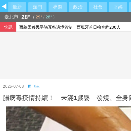
最新
熱門
專題
政治
社會
財經
28°
臺北市
(
29°
/
28°
)
快訊
西義因移民爭議互祭邊境管制 西班牙首日檢查約200人
檢方抗告成功 台東農業處長涉圖利羈押禁見
驚！大貨車載榴彈散落路面 陸勤部回應了
今年5-6月電子發票 113人抱走4大獎近2.5億
2026-07-08 |
周刊王
腸病毒疫情持續！ 未滿1歲嬰「發燒、全身陣