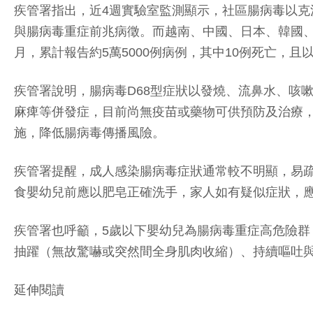
疾管署指出，近4週實驗室監測顯示，社區腸病毒以克
與腸病毒重症前兆病徵。而越南、中國、日本、韓國、
月，累計報告約5萬5000例病例，其中10例死亡，
疾管署說明，腸病毒D68型症狀以發燒、流鼻水、咳
麻痺等併發症，目前尚無疫苗或藥物可供預防及治療
施，降低腸病毒傳播風險。
疾管署提醒，成人感染腸病毒症狀通常較不明顯，易
食嬰幼兒前應以肥皂正確洗手，家人如有疑似症狀，
疾管署也呼籲，5歲以下嬰幼兒為腸病毒重症高危險
抽躍（無故驚嚇或突然間全身肌肉收縮）、持續嘔吐
延伸閱讀