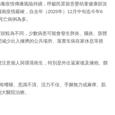
腸病毒疫情傳播風險持續，呼籲民眾留意嬰幼童健康狀況
疫情嚴峻，自去年（2025年）12月中旬迄今年6
與死亡病例為多。
症狀較為不同，少數病患可能會發生肺炎、腦炎、肢體
間減少出入擁擠的公共場所、落實生病在家休息等措
應注意個人與環境衛生，特別是外出返家後及擁抱、餵
如有嗜睡、意識不清、活力不佳、手腳無力或麻痺、肌
到大醫院治療。