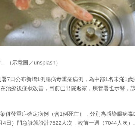
示意圖／unsplash）
病管制署7日公布新增1例腸病毒重症病例，為中部1名未滿
幸在治療後症狀改善，目前已出院返家，疾管署也示警，
感染併發重症確定病例（含1例死亡），分別為感染腸病毒D6
月4日）門急診就診計7522人次，較前一週（7044人次）