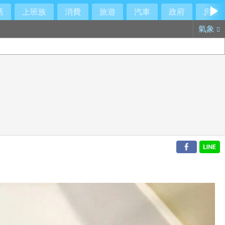
活
上班族
消費
旅遊
汽車
政府
房產
氣象