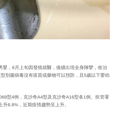
1歲男嬰，6月上旬因發燒就醫，後續出現全身陣攣，收治
該型別腸病毒沒有疫苗或藥物可以預防，且5歲以下嬰幼
8型4例，克沙奇A4型及克沙奇A16型各1例。疾管署
上升6.8%，近期疫情趨勢呈上升。