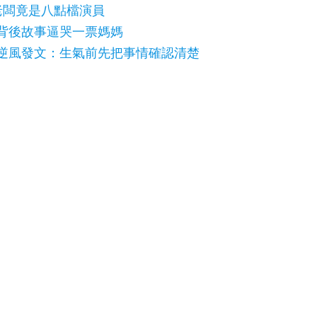
老闆竟是八點檔演員
背後故事逼哭一票媽媽
逆風發文：生氣前先把事情確認清楚