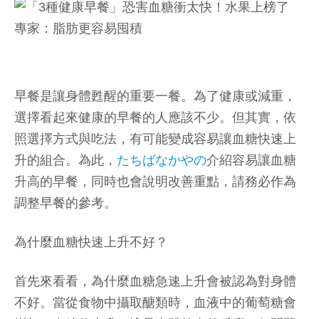
早餐是讓身體甦醒的重要一餐。為了健康或減重，
選擇看起來健康的早餐的人應該不少。但其實，依
照選擇方式與吃法，有可能變成容易讓血糖快速上
升的組合。為此，
たちばなかやの
介紹容易讓血糖
升高的早餐，同時也會說明改善重點，請務必作為
調整早餐的參考。
為什麼血糖快速上升不好？
首先來看看，為什麼血糖急速上升會被認為對身體
不好。當從食物中攝取醣類時，血液中的葡萄糖會