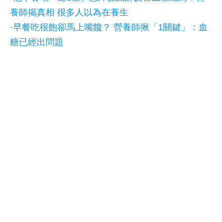
養師揭真相 很多人以為在養生
·
早餐吃很飽卻馬上嘴饞？ 營養師揪「1關鍵」：血
糖已經出問題