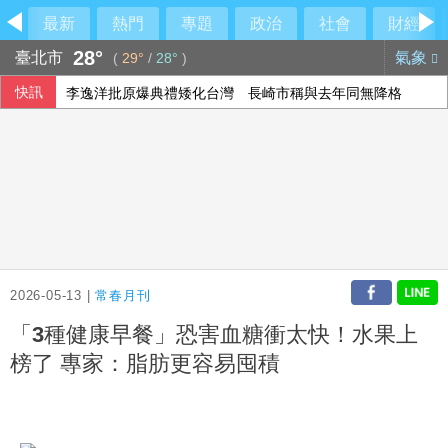
最新
熱門
專題
政治
社會
財經
28°
臺北市
氣象
(
29°
/
28°
)
快訊
李逸洋批原爆典禮矮化台灣 長崎市稱與去年同無降格
印尼破獲1.3噸K他命走私市價37億元 遭扣留船員含台籍
傳土耳其限制商船入黑海 官員：船舶通行依然順暢
台北永豐旺寶職業隊 奪T3X台灣聯賽台北站冠軍
2026-05-13 |
常春月刊
「3種健康早餐」恐害血糖衝太快！水果上
榜了 專家：脂肪更容易囤積