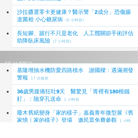
沙拉醬選零卡更健康？醫示警「2成分」恐傷腸
道菌相 小心糖尿病
(6 小時前)
長短腳、跛行不只是老化 人工髖關節手術評估
助降臥床風險
(7 小時前)
延伸閱讀
基隆增抽水機防愛四路積水 謝國樑：遇滿潮發
警報
17 分鐘前
36歲男腹痛狂吐9天 醫驚見「胃裡有180根鐵
釘」：險穿孔送命
1 小時前
廢木舊紙變身「家的樣子」嘉義青年微型展《舊
家憶｜家的樣子》登場 邀民眾免費參觀
1 小時
前