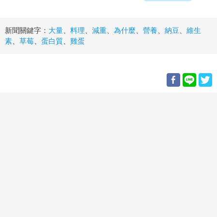
新聞關鍵字：
大量
、
料理
、
減重
、
為什麼
、
營養
、
納豆
、
維生
素
、
草莓
、
蛋白質
、
雞蛋