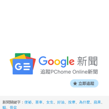
新聞關鍵字：
便祕
、
塞車
、
女生
、
好油
、
按摩
、
為什麼
、
蘋果
、
貓
、
骨盆