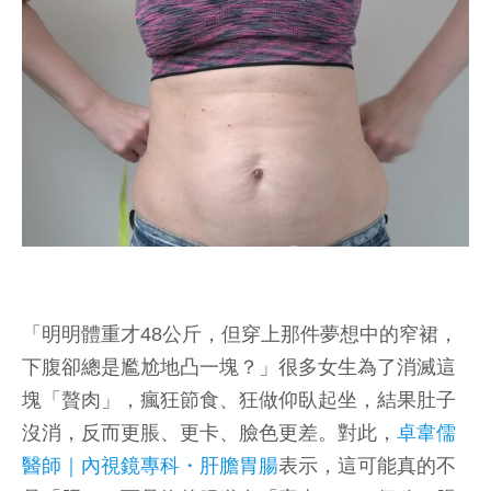
「明明體重才48公斤，但穿上那件夢想中的窄裙，
下腹卻總是尷尬地凸一塊？」很多女生為了消滅這
塊「贅肉」，瘋狂節食、狂做仰臥起坐，結果肚子
沒消，反而更脹、更卡、臉色更差。對此，
卓韋儒
醫師｜內視鏡專科・肝膽胃腸
表示，這可能真的不