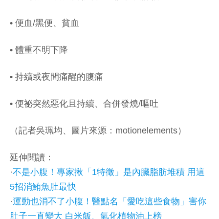
• 便血/黑便、貧血
• 體重不明下降
• 持續或夜間痛醒的腹痛
• 便祕突然惡化且持續、合併發燒/嘔吐
（記者吳珮均、圖片來源：motionelements）
延伸閱讀：
·
不是小腹！專家揪「1特徵」是內臟脂肪堆積 用這
5招消鮪魚肚最快
·
運動也消不了小腹！醫點名「愛吃這些食物」害你
肚子一直變大 白米飯、氫化植物油上榜