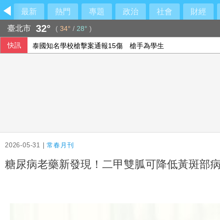
最新
熱門
專題
政治
社會
財經
32°
臺北市
(
34°
/
28°
)
快訊
泰國知名學校槍擊案通報15傷 槍手為學生
葉門青年運動導彈、無人機襲擊 政府軍至少58死
新台幣午盤升2.7分 暫收32.234元
涉詐慈濟10.6億遭羈押 同業曝陳昱瑄昔自稱慈濟志工、曾晉
2026-05-31 |
常春月刊
糖尿病老藥新發現！二甲雙胍可降低黃斑部