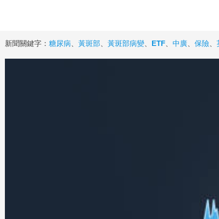
新聞關鍵字：
糖尿病
、
黃斑部
、
黃斑部病變
、
ETF
、
中廣
、
保險
、