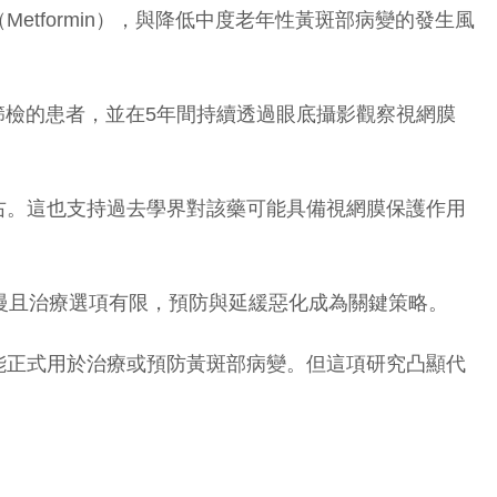
tformin），與降低中度老年性黃斑部病變的發生風
網膜篩檢的患者，並在5年間持續透過眼底攝影觀察視網膜
右。這也支持過去學界對該藥可能具備視網膜保護作用
慢且治療選項有限，預防與延緩惡化成為關鍵策略。
能正式用於治療或預防黃斑部病變。但這項研究凸顯代