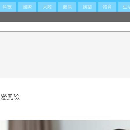
科技
國際
大陸
健康
娛樂
體育
生
見證嚴
病變風險