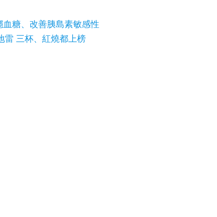
穩血糖、改善胰島素敏感性
地雷 三杯、紅燒都上榜