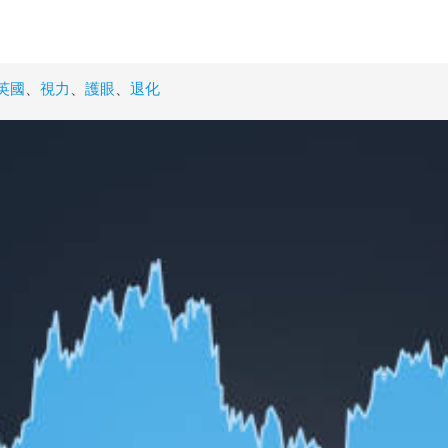
英國
、
視力
、
護眼
、
退化