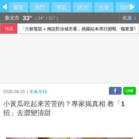
最新
熱門
專題
政治
社會
財經
33°
臺北市
氣象
(
34°
/
31°
)
快訊
「六都電競 x 傳說對決城市賽」桃園站本周日開戰 職業選手、
高齡博覽會登場 經長：2年助開發279項高齡科技產品
院區停電 政院：設備老舊欲更新盼立院儘速通過預算
人工智慧熱潮帶動需求 中國7月出口年增23.9%
2026-06-25 |
常春月刊
小黃瓜吃起來苦苦的？專家揭真相 教「1
招」去澀變清甜