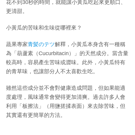
花不到30秒的時間，就能讓小黃瓜吃起來更順口、
更清甜。
小黃瓜的苦味和生味從哪裡來？
蔬果專家
青髪のテツ
解釋，小黃瓜本身含有一種稱
為「葫蘆素（Cucurbitacin）」的天然成分。當含量
較高時，容易產生苦味或澀味。此外，小黃瓜特有
的青草味，也讓部分人不太喜歡生吃。
雖然這些成分並不會對健康造成問題，但如果能適
度處理，風味通常會變得更加清爽。過去許多人會
利用「板擦法」（用鹽搓揉表面）來去除苦味，但
其實還有更簡單的方法。