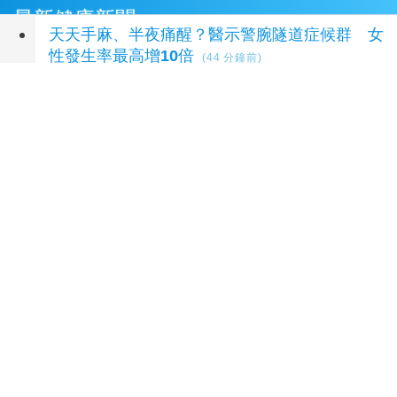
最新健康新聞
天天手麻、半夜痛醒？醫示警腕隧道症候群 女
性發生率最高增10倍
(44 分鐘前)
王凱猝逝掀起睡眠健康高度關注！醫籲：最危險
的不是熬夜，而是「這個」錯覺
(1 小時前)
咳一聲就漏尿？尿失禁是老化自然現象？醫揭：
不同尿失禁的治療方式
(2 小時前)
鬼月禁忌引焦慮症候群？醫教你破除強迫症狀與
焦慮迷思
(2 小時前)
北市開罰毒苦茶油！ 威加公司「提供資料不
實」重罰300萬
(2 小時前)
延伸閱讀
高齡博覽會登場 經長：2年助開發279項高齡