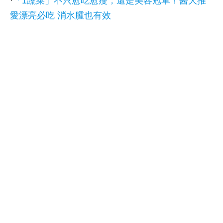
·
「1蔬菜」不只愈吃愈瘦，還是美容冠軍！醫大推
愛漂亮必吃 消水腫也有效