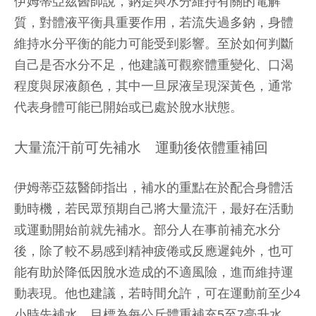
伊姆蒂亞茲醫師說，鈉是與水分維持有關的電解
質，對體液平衡具重要作用，若流失過多鈉，身體
維持水分平衡的能力可能受到影響。至於如何判斷
自己是否水分不足，他建議可觀察體重變化、口渴
程度與尿液顏色，其中一旦尿液呈現深黃色，通常
代表身體可能已開始或已處於脫水狀態。
大量流汗前可先補水 運動後依體重補回
伊姆蒂亞茲醫師指出，補水的重點在於配合身體活
動時機，若民眾預期自己將大量流汗，最好在活動
或運動開始前就先補水。部分人在事前補充水分
後，除了較不易感到精神疲倦或反應遲鈍外，也可
能有助於降低因脫水造成的不適風險，進而維持運
動表現。他也建議，若時間允許，可在運動前至少4
小時先補水，目標為每公斤體重補充5至7毫升水