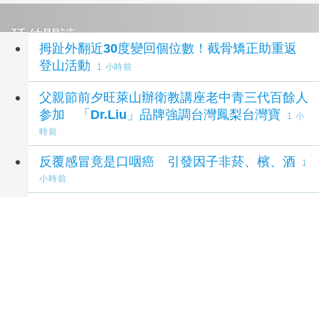
延伸閱讀
拇趾外翻近30度變回個位數！截骨矯正助重返
登山活動
1 小時前
父親節前夕旺萊山辦衛教講座老中青三代百餘人
参加 「Dr.Liu」品牌強調台灣鳳梨台灣寶
1 小
時前
反覆感冒竟是口咽癌 引發因子非菸、檳、酒
1
小時前
台中市出現首例本土傷寒個案 衛生局籲落實勤
洗手
2 小時前
不菸、不酒婦女反覆感冒 竟是人類乳突病毒
(HPV)引起口咽癌轉移淋巴結
2 小時前