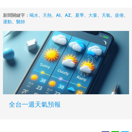
新聞關鍵字：
喝水
、
天熱
、
AI
、
AZ
、
夏季
、
大量
、
天氣
、
疲倦
、
運動
、
醫師
全台一週天氣預報