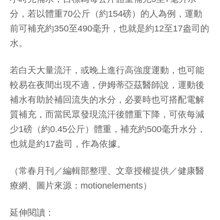
分，若以體重70公斤（約154磅）的人為例，運動
前可補充約350至490毫升，也就是約12至17盎司的
水。
若白天大量流汗，或晚上進行高強度運動，也可能
較易在夜間出現不適，伊姆蒂亞茲醫師說，運動後
補水有助於補回流失的水分，必要時也可搭配電解
質補充，而當民眾發現流汗後體重下降，可依每減
少1磅（約0.45公斤）體重，補充約500毫升水分，
也就是約17盎司，作為依據。
（常春月刊／編輯部整理、文章授權提供／健康醫
療網、圖片來源：motionelements）
延伸閱讀：