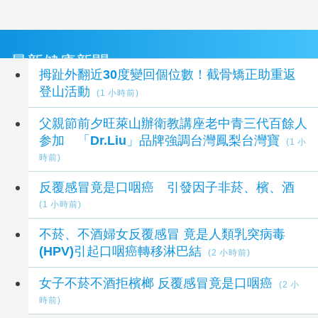
最新健康新聞
拇趾外翻近30度變回個位數！截骨矯正助重返
登山活動
(1 小時前)
父親節前夕旺萊山辦衛教講座老中青三代百餘人
参加 「Dr.Liu」品牌強調台灣鳳梨台灣寶
(1 小
時前)
反覆感冒竟是口咽癌 引發因子非菸、檳、酒
(1 小時前)
不菸、不酒婦女反覆感冒 竟是人類乳突病毒
(HPV)引起口咽癌轉移淋巴結
(2 小時前)
女子不菸不酒拒檳榔 反覆感冒竟是口咽癌
(2 小
時前)