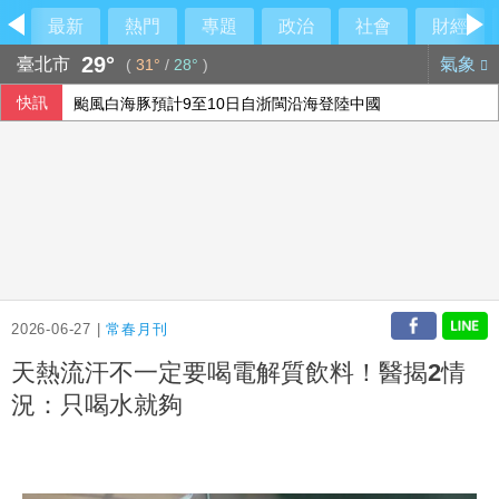
最新
熱門
專題
政治
社會
財經
29°
臺北市
氣象
(
31°
/
28°
)
快訊
颱風白海豚預計9至10日自浙閩沿海登陸中國
8銀行強化AI防詐戰線 提升警示帳戶辨識精確率
外野助殺王連霸中 郭天信喊話挑戰生涯百助殺
中磊前7月營收創同期新高 年增逾5成
2026-06-27 |
常春月刊
天熱流汗不一定要喝電解質飲料！醫揭2情
況：只喝水就夠