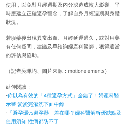
使用，以免對月經週期及內分泌造成較大影響。平
時應建立正確避孕觀念，了解自身月經週期與身體
狀況。
若服藥後出現異常出血、月經延遲過久，或對用藥
有任何疑問，建議及早諮詢婦產科醫師，獲得適當
的評估與協助。
（記者吳珮均、圖片來源：motionelements）
延伸閱讀：
·
你以為有效的「4種避孕方式」全錯了！婦產科醫
示警 愛愛完灌洗下面中鏢
·
「避孕環vs避孕器」差在哪？婦科醫解析優缺點及
使用須知 性病都防不了