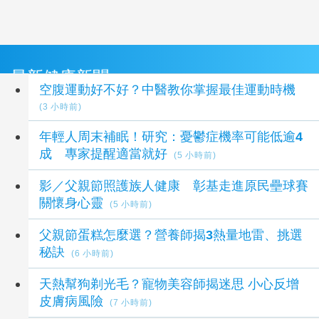
最新健康新聞
空腹運動好不好？中醫教你掌握最佳運動時機
(3 小時前)
年輕人周末補眠！研究：憂鬱症機率可能低逾4
成 專家提醒適當就好
(5 小時前)
影／父親節照護族人健康 彰基走進原民壘球賽
關懷身心靈
(5 小時前)
父親節蛋糕怎麼選？營養師揭3熱量地雷、挑選
秘訣
(6 小時前)
天熱幫狗剃光毛？寵物美容師揭迷思 小心反增
皮膚病風險
(7 小時前)