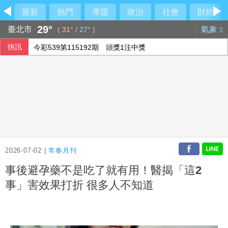
最新
熱門
專題
政治
社會
財經
29°
臺北市
氣象
(
31°
/
27°
)
快訊
今彩539第115192期 頭獎1注中獎
備戰反封鎖！管碧玲赴左營驗證海巡平戰轉換
俄軍空襲烏克蘭首都基輔及周邊區域 造成4人喪命
2026-07-02 |
常春月刊
事後避孕藥不是吃了就有用！醫揭「這2
事」害效果打折 很多人不知道