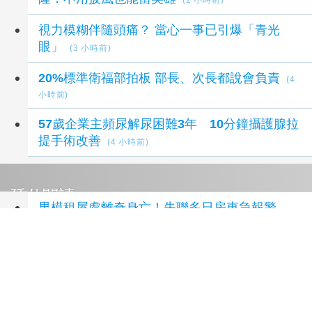
(2 小時前)
視力模糊伴隨頭痛？ 當心一事已引爆「青光
眼」
(3 小時前)
20%標準衛福部拍板 部長、次長都說會負責
(4
小時前)
57歲企業主頻尿解尿困難3年 10分鐘攝護腺拉
提手術改善
(4 小時前)
延伸閱讀
男模租屋處離奇身亡！失聯多日房東急報警
IG最後發文藏玄機
1 小時前
高雄男公關失聯多日 房東破門驚見他「陳屍房
內」
2 小時前
面板雙虎轉型 研調估2028年市占下降盼成關