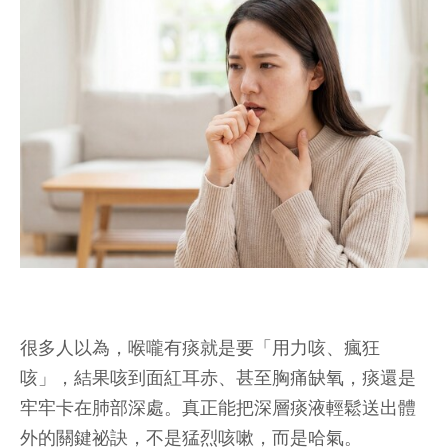
很多人以為，喉嚨有痰就是要「用力咳、瘋狂
咳」，結果咳到面紅耳赤、甚至胸痛缺氧，痰還是
牢牢卡在肺部深處。真正能把深層痰液輕鬆送出體
外的關鍵祕訣，不是猛烈咳嗽，而是哈氣。