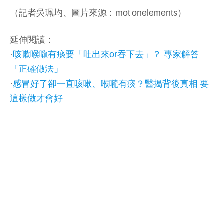
（記者吳珮均、圖片來源：motionelements）
延伸閱讀：
·
咳嗽喉嚨有痰要「吐出來or吞下去」？ 專家解答
「正確做法」
·
感冒好了卻一直咳嗽、喉嚨有痰？醫揭背後真相 要
這樣做才會好