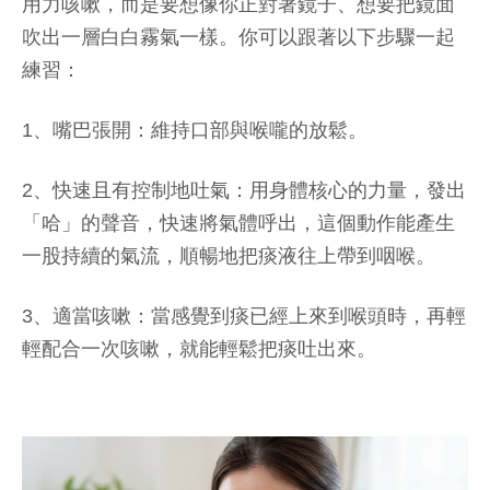
用力咳嗽，而是要想像你正對著鏡子、想要把鏡面
吹出一層白白霧氣一樣。你可以跟著以下步驟一起
練習：
1、嘴巴張開：維持口部與喉嚨的放鬆。
2、快速且有控制地吐氣：用身體核心的力量，發出
「哈」的聲音，快速將氣體呼出，這個動作能產生
一股持續的氣流，順暢地把痰液往上帶到咽喉。
3、適當咳嗽：當感覺到痰已經上來到喉頭時，再輕
輕配合一次咳嗽，就能輕鬆把痰吐出來。