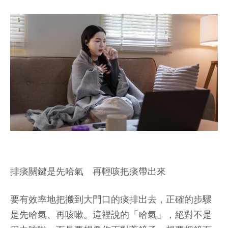
排痰關鍵是先哈氣 再輕咳把痰帶出來
要有效率地把搬到大門口的痰排出去，正確的步驟
是先哈氣、再咳嗽。這裡說的「哈氣」，絕對不是