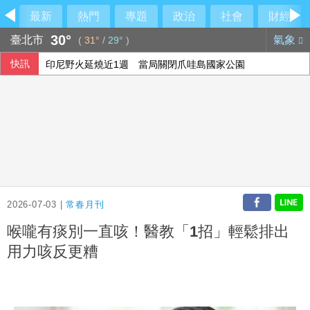
最新
熱門
專題
政治
社會
財經
30°
臺北市
氣象
(
31°
/
29°
)
快訊
印尼野火延燒近1週 當局關閉爪哇島國家公園
烏克蘭志工長年致力尋回戰爭遺體 前線遇難數千人追悼
金控第2季海外曝險破31兆創高 日本年增45%居冠
打工領薪遭誘進投資坑 刑事局揭隱蔽性詐術
2026-07-03 |
常春月刊
喉嚨有痰別一直咳！醫教「1招」輕鬆排出
用力咳反更糟