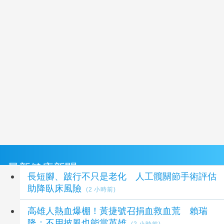
最新健康新聞
長短腳、跛行不只是老化 人工髖關節手術評估
助降臥床風險
(2 小時前)
高雄人熱血爆棚！黃捷號召捐血救血荒 賴瑞
隆：不用披風也能當英雄