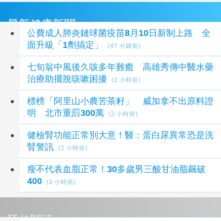
最新健康新聞
公費成人肺炎鏈球菌疫苗8月10日新制上路 全
面升級「1劑搞定」
(47 分鐘前)
七旬翁中風後久咳多年難癒 高雄秀傳中醫水藥
治療助擺脫咳嗽困擾
(2 小時前)
標榜「阿里山小農苦茶籽」 威加拿不出原料證
明 北市重罰300萬
(2 小時前)
健檢腎功能正常別大意！醫：蛋白尿異常恐是洗
腎警訊
(2 小時前)
瘦不代表血脂正常！30多歲男三酸甘油脂飆破
400
(3 小時前)
延伸閱讀