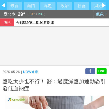
最新
熱門
專題
政治
社會
財經
29°
臺北市
氣象
(
31°
/
28°
)
快訊
今彩539第115191期開獎
AI助攻 宏碁7月營收269億元創13年同期新高
林安可敲二壘打貢獻1打點 西武仍不敵軟銀火力
宏碁發現兆基內部管理缺失 辭任董事長撤出經營層
2026-05-26 |
NOW健康
鹽吃太少也不行！ 醫：過度減鹽加運動恐引
發低血鈉症