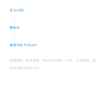
│
官方LINE
│
醫級邦
│
健康安妞 Podcast
溫馨提醒：歡迎轉傳「原始文章連結」分享，未經授權，請
勿複製圖文轉貼本文。