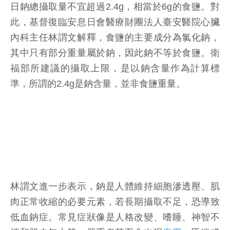
日鈉總攝取量不宜超過2.4g，相當於6g的食鹽。對
此，基督復臨安息日會醫療財團法人臺安醫院心臟
內科主任林謂文解釋，食鹽的主要成分為氯化鈉，
其中只有部分重量屬於鈉，因此鈉不等於食鹽。衛
福部所建議的攝取上限，是以鈉含量作為計算標
準，所謂的2.4g是鈉含量，並非食鹽重量。
林謂文進一步表示，鈉是人體維持細胞滲透壓、肌
肉正常收縮的必要元素，若長期攝取不足，恐導致
低血鈉症。常見症狀像是人格改變、嗜睡、神智不