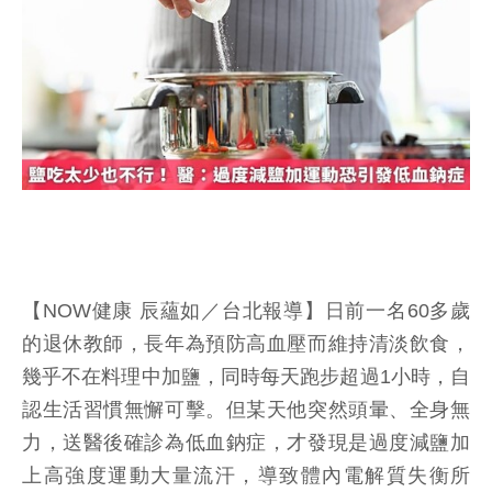
【NOW健康 辰蘊如／台北報導】日前一名60多歲
的退休教師，長年為預防高血壓而維持清淡飲食，
幾乎不在料理中加鹽，同時每天跑步超過1小時，自
認生活習慣無懈可擊。但某天他突然頭暈、全身無
力，送醫後確診為低血鈉症，才發現是過度減鹽加
上高強度運動大量流汗，導致體內電解質失衡所