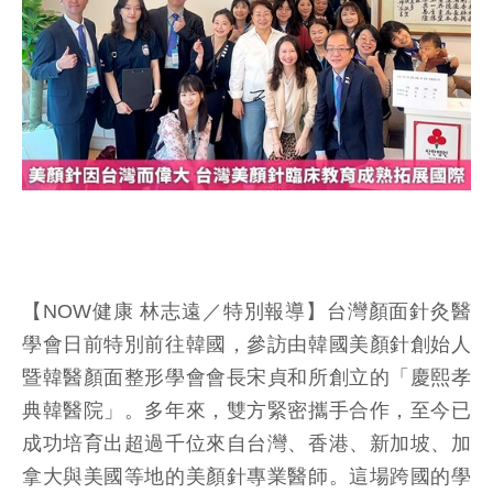
【NOW健康 林志遠／特別報導】台灣顏面針灸醫
學會日前特別前往韓國，參訪由韓國美顏針創始人
暨韓醫顏面整形學會會長宋貞和所創立的「慶熙孝
典韓醫院」。多年來，雙方緊密攜手合作，至今已
成功培育出超過千位來自台灣、香港、新加坡、加
拿大與美國等地的美顏針專業醫師。這場跨國的學