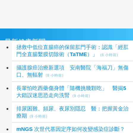
最新健康新聞
拯救中低位直腸癌的保留肛門手術：認識「經肛
門全直腸繫膜切除術（TaTME）」
(6 小時前)
攝護腺癌治療新選項 安南醫院「海福刀」無傷
口、無輻射
(8 小時前)
長輩怕吃西藥傷身體「隨機挑幾顆吃」 醫揭5
大錯誤迷思恐走向洗腎
(9 小時前)
排尿困難、頻尿、夜尿別隱忍 醫：把握黃金治
療期
(9 小時前)
mNGS 次世代基因定序如何改變感染症診斷？