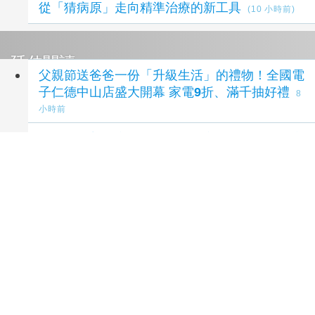
從「猜病原」走向精準治療的新工具
(10 小時前)
延伸閱讀
父親節送爸爸一份「升級生活」的禮物！全國電
子仁德中山店盛大開幕 家電9折、滿千抽好禮
8
小時前
人行道改善延宕五年、托嬰中心冷氣頻跳機 市
議員張桂綿：應加速改善
12 小時前
Red Velvet、Stray Kids、ATEEZ全來了！
《2026 SBS歌謠大戰SUMMER》8/9 TVBS獨
家直播
15 小時前
Toshiba開始出貨TXZ+™系列入門級M4V組標
準微控制器工程樣品，搭載用於系統控制應用的
Arm® Cortex®M4內核
15 小時前