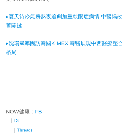
▸夏天待冷氣房熬夜追劇加重乾眼症病情 中醫揭改
善關鍵
▸沈瑞斌率團訪韓國K-MEX 韓醫展現中西醫療整合
格局
NOW健康：
FB
│
IG
│
Threads