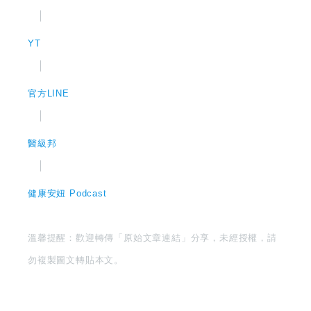
│
YT
│
官方LINE
│
醫級邦
│
健康安妞 Podcast
溫馨提醒：歡迎轉傳「原始文章連結」分享，未經授權，請
勿複製圖文轉貼本文。