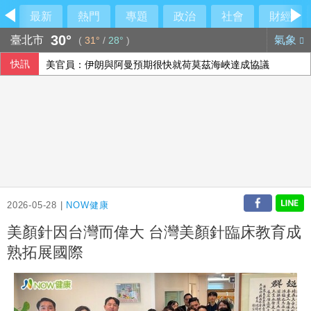
最新
熱門
專題
政治
社會
財經
30°
臺北市
氣象
(
31°
/
28°
)
快訊
美官員：伊朗與阿曼預期很快就荷莫茲海峽達成協議
2026-05-28 |
NOW健康
美顏針因台灣而偉大 台灣美顏針臨床教育成
熟拓展國際