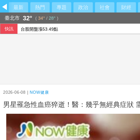
最新
熱門
專題
政治
社會
財經
32°
臺北市
(
34°
/
28°
)
快訊
台股開盤漲53.49點
香港反送中爆發多年後 再有大學學生會解散
台積電走揚 台股開高漲逾430點突破44800點
太平洋島國論壇外長會 中國試射飛彈將成焦點
2026-06-08 |
NOW健康
男星罹急性血癌猝逝！醫：幾乎無經典症狀 