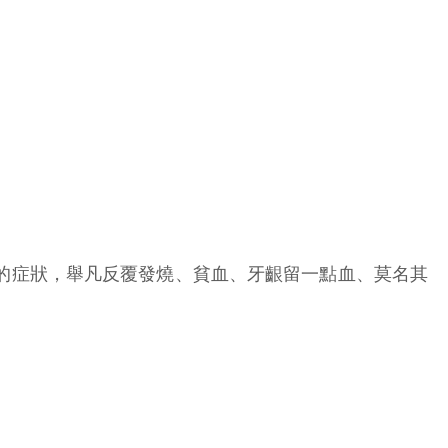
的症狀，舉凡反覆發燒、貧血、牙齦留一點血、莫名其