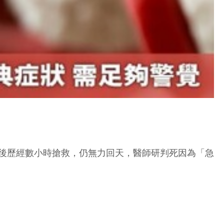
醫後歷經數小時搶救，仍無力回天，醫師研判死因為「急