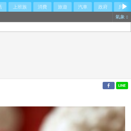
活
上班族
消費
旅遊
汽車
政府
房產
氣象