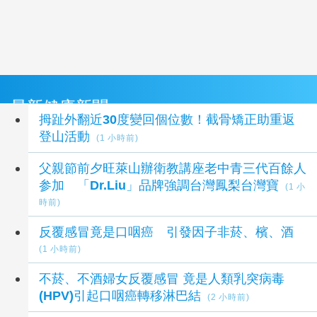
最新健康新聞
拇趾外翻近30度變回個位數！截骨矯正助重返
登山活動
(1 小時前)
父親節前夕旺萊山辦衛教講座老中青三代百餘人
参加 「Dr.Liu」品牌強調台灣鳳梨台灣寶
(1 小
時前)
反覆感冒竟是口咽癌 引發因子非菸、檳、酒
(1 小時前)
不菸、不酒婦女反覆感冒 竟是人類乳突病毒
(HPV)引起口咽癌轉移淋巴結
(2 小時前)