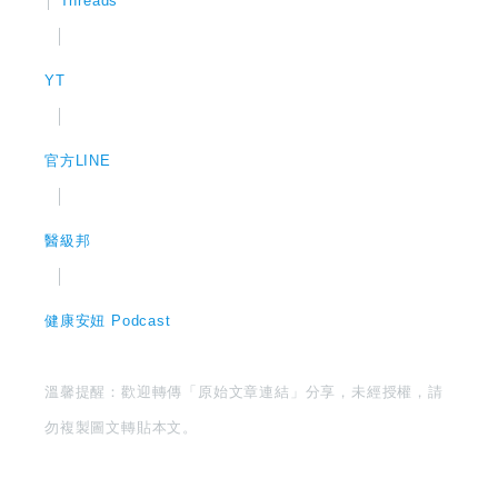
│
Threads
│
YT
│
官方LINE
│
醫級邦
│
健康安妞 Podcast
溫馨提醒：歡迎轉傳「原始文章連結」分享，未經授權，請
勿複製圖文轉貼本文。