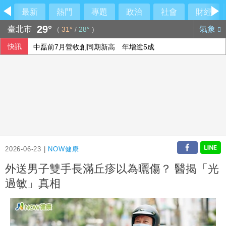
最新
熱門
專題
政治
社會
財經
29°
臺北市
氣象
(
31°
/
28°
)
快訊
中磊前7月營收創同期新高 年增逾5成
颱風白海豚預計9至10日自浙閩沿海登陸中國
獅隊屢遭完封 陳傑憲：林安可這種天才也願改變
聲稱防範網安隱患 北京對美企帕羅奧圖產品進行審查
2026-06-23 |
NOW健康
外送男子雙手長滿丘疹以為曬傷？ 醫揭「光
過敏」真相