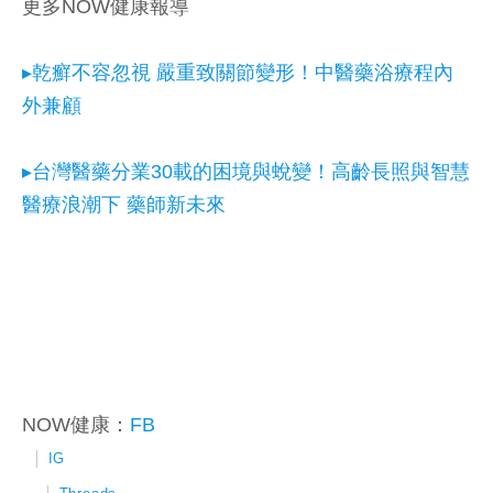
更多NOW健康報導
▸乾癬不容忽視 嚴重致關節變形！中醫藥浴療程內
外兼顧
▸台灣醫藥分業30載的困境與蛻變！高齡長照與智慧
醫療浪潮下 藥師新未來
NOW健康：
FB
│
IG