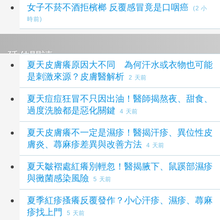
女子不菸不酒拒檳榔 反覆感冒竟是口咽癌
(2 小
時前)
延伸閱讀
夏天皮膚癢原因大不同 為何汗水或衣物也可能
是刺激來源？皮膚醫解析
2 天前
夏天痘痘狂冒不只因出油！醫師揭熬夜、甜食、
過度洗臉都是惡化關鍵
4 天前
夏天皮膚癢不一定是濕疹！醫揭汗疹、異位性皮
膚炎、蕁麻疹差異與改善方法
4 天前
夏天皺褶處紅癢別輕忽！醫揭腋下、鼠蹊部濕疹
與黴菌感染風險
5 天前
夏季紅疹搔癢反覆發作？小心汗疹、濕疹、蕁麻
疹找上門
5 天前