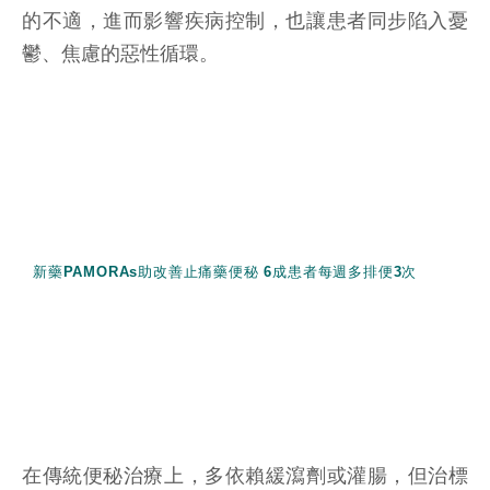
的不適，進而影響疾病控制，也讓患者同步陷入憂
鬱、焦慮的惡性循環。
新藥PAMORAs助改善止痛藥便秘 6成患者每週多排便3次
在傳統便秘治療上，多依賴緩瀉劑或灌腸，但治標