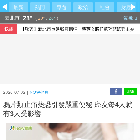
最新
熱門
專題
政治
社會
財經
28°
臺北市
氣象
(
29°
/
28°
)
快訊
【獨家】新北市長選戰震撼彈 蔡英文將任蘇巧慧總部主委
2026-07-02 |
NOW健康
鴉片類止痛藥恐引發嚴重便秘 癌友每4人就
有3人受影響