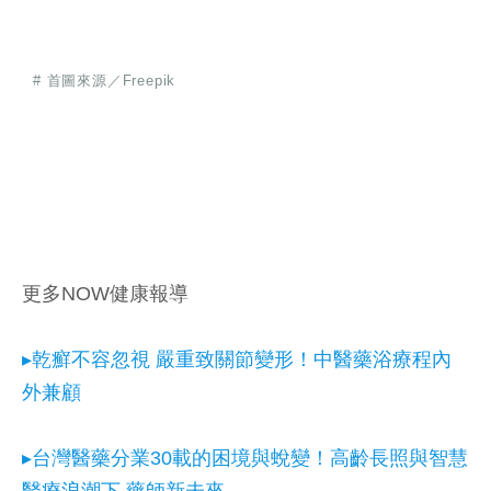
# 首圖來源／Freepik
更多NOW健康報導
▸乾癬不容忽視 嚴重致關節變形！中醫藥浴療程內
外兼顧
▸台灣醫藥分業30載的困境與蛻變！高齡長照與智慧