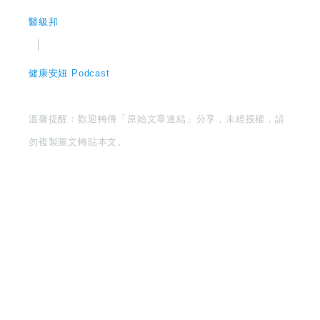
醫級邦
│
健康安妞 Podcast
溫馨提醒：歡迎轉傳「原始文章連結」分享，未經授權，請
勿複製圖文轉貼本文。