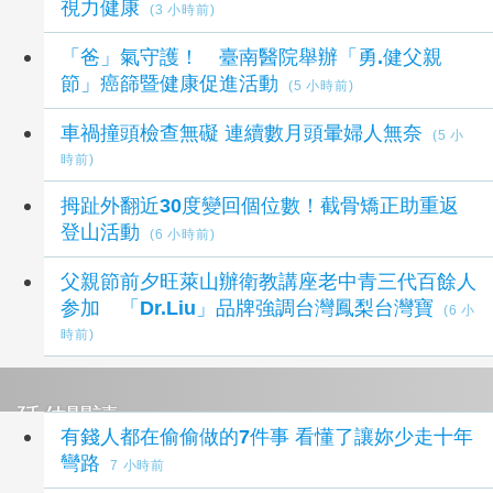
視力健康
(3 小時前)
「爸」氣守護！ 臺南醫院舉辦「勇.健父親
節」癌篩暨健康促進活動
(5 小時前)
車禍撞頭檢查無礙 連續數月頭暈婦人無奈
(5 小
時前)
拇趾外翻近30度變回個位數！截骨矯正助重返
登山活動
(6 小時前)
父親節前夕旺萊山辦衛教講座老中青三代百餘人
参加 「Dr.Liu」品牌強調台灣鳳梨台灣寶
(6 小
時前)
延伸閱讀
有錢人都在偷偷做的7件事 看懂了讓妳少走十年
彎路
7 小時前