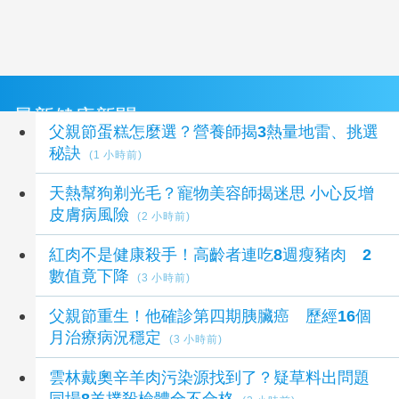
最新健康新聞
父親節蛋糕怎麼選？營養師揭3熱量地雷、挑選
秘訣
(1 小時前)
天熱幫狗剃光毛？寵物美容師揭迷思 小心反增
皮膚病風險
(2 小時前)
紅肉不是健康殺手！高齡者連吃8週瘦豬肉 2
數值竟下降
(3 小時前)
父親節重生！他確診第四期胰臟癌 歷經16個
月治療病況穩定
(3 小時前)
雲林戴奧辛羊肉污染源找到了？疑草料出問題
同場8羊撲殺檢體全不合格