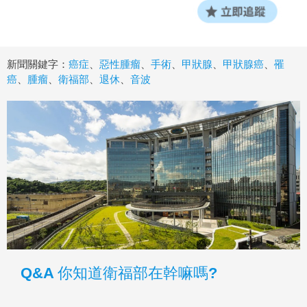
新聞關鍵字：
癌症
、
惡性腫瘤
、
手術
、
甲狀腺
、
甲狀腺癌
、
罹
癌
、
腫瘤
、
衛福部
、
退休
、
音波
Q&A 你知道衛福部在幹嘛嗎?