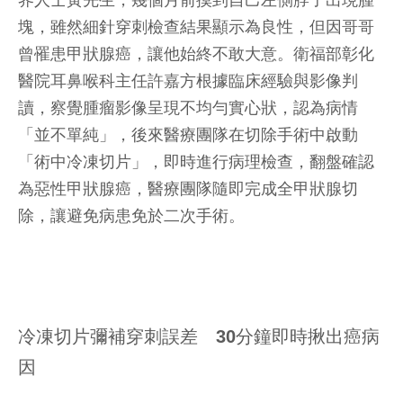
界人士黃先生，幾個月前摸到自己左側脖子出現腫
塊，雖然細針穿刺檢查結果顯示為良性，但因哥哥
曾罹患甲狀腺癌，讓他始終不敢大意。衛福部彰化
醫院耳鼻喉科主任許嘉方根據臨床經驗與影像判
讀，察覺腫瘤影像呈現不均勻實心狀，認為病情
「並不單純」，後來醫療團隊在切除手術中啟動
「術中冷凍切片」，即時進行病理檢查，翻盤確認
為惡性甲狀腺癌，醫療團隊隨即完成全甲狀腺切
除，讓避免病患免於二次手術。
冷凍切片彌補穿刺誤差 30分鐘即時揪出癌病
因