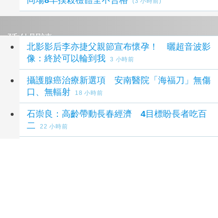
(3 小時前)
延伸閱讀
北影影后李亦捷父親節宣布懷孕！ 曬超音波影
像：終於可以輪到我
3 小時前
攝護腺癌治療新選項 安南醫院「海福刀」無傷
口、無輻射
18 小時前
石崇良：高齡帶動長春經濟 4目標盼長者吃百
二
22 小時前
國發會送6家生醫新創赴美培訓 累計促成11件
投資案
23 小時前
國發會送6家生醫新創赴美培訓 累計促成11件
投資案
23 小時前