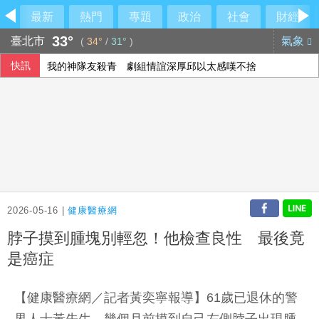
最新
熱門
專題
政治
社會
財經
33°
臺北市
氣象
(
34°
/
31°
)
快訊
我的神隊友殺青 劇組情誼深厚邱以太感嘆不捨
慈濟買BNT遭詐反被追打 柯文哲轟民進黨、陳時中：真的不
桃園盃驚見「AI幽靈隊伍」 廠商負責人涉詐欺50萬交保
熊本地震增至39死 志工陸續進入災區協助
2026-05-16 |
健康醫療網
脖子摸到腫塊別輕忽！他檢查良性 最後竟
是癌症
【健康醫療網／記者黃奕寧報導】61歲已退休的警