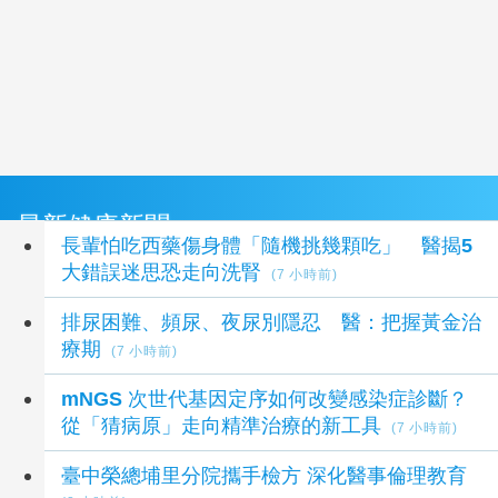
最新健康新聞
長輩怕吃西藥傷身體「隨機挑幾顆吃」 醫揭5
大錯誤迷思恐走向洗腎
(7 小時前)
排尿困難、頻尿、夜尿別隱忍 醫：把握黃金治
療期
(7 小時前)
mNGS 次世代基因定序如何改變感染症診斷？
從「猜病原」走向精準治療的新工具
(7 小時前)
臺中榮總埔里分院攜手檢方 深化醫事倫理教育