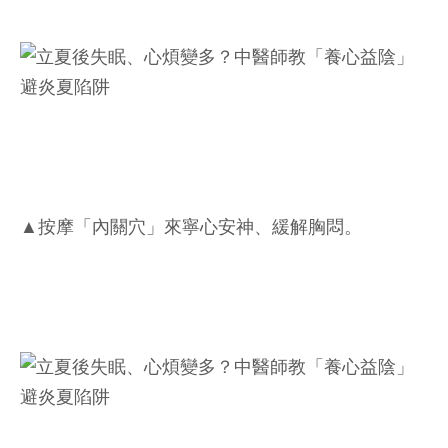
▲按摩「內關穴」來寧心安神、緩解胸悶。