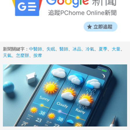
新聞關鍵字：
中醫師
、
失眠
、
醫師
、
冰品
、
冷氣
、
夏季
、
大量
、
天氣
、
怎麼辦
、
按摩