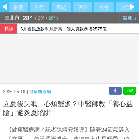
最新
熱門
專題
政治
社會
財經
28°
臺北市
氣象
(
29°
/
28°
)
快訊
6月國銀放款單月新高 個人貸款暴增2575億
美參院通過對俄制裁案 川普可課俄商品最高500%關稅
民俗月不怕阿飄作祟 6張神明卡護佑平安
行員勾結地政士收回扣 15家銀行60多人涉案
2026-05-18 |
健康醫療網
立夏後失眠、心煩變多？中醫師教「養心益
陰」避炎夏陷阱
【健康醫療網／記者陳靖安報導】隨著24節氣邁入