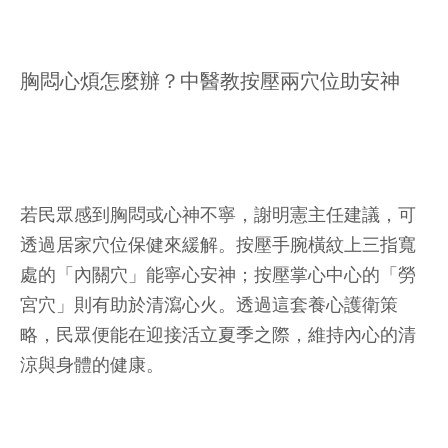
胸悶心煩怎麼辦？中醫教按壓兩穴位助安神
若民眾感到胸悶或心神不寧，謝明憲主任建議，可
透過居家穴位保健來緩解。按壓手腕橫紋上三指寬
處的「內關穴」能寧心安神；按壓掌心中心的「勞
宮穴」則有助於清瀉心火。透過這套養心護衛策
略，民眾便能在迎接活立夏季之際，維持內心的清
涼與身體的健康。