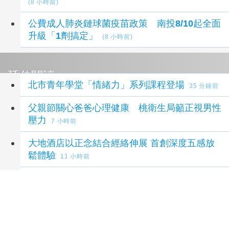
(8 小時前)
公費成人肺炎鏈球菌疫苗政策 南投8/10起全面
升級「1劑搞定」
(8 小時前)
延伸閱讀
北市青年學堂「情緒力」系列課程登場
35 分鐘前
父親節關心爸爸心理健康 桃衛生局籲正視男性
壓力
7 小時前
大地酒店以正念結合經絡伸展 首創深度五感放
鬆體驗
11 小時前
父親節別只送禮 桃市府衛生局提醒「爸爸也需
要被關心」
12 小時前
睡得久等於睡得好？王凱猝逝掀睡眠健康討
論！ 醫曝睡得好不好要看3件事
12 小時前