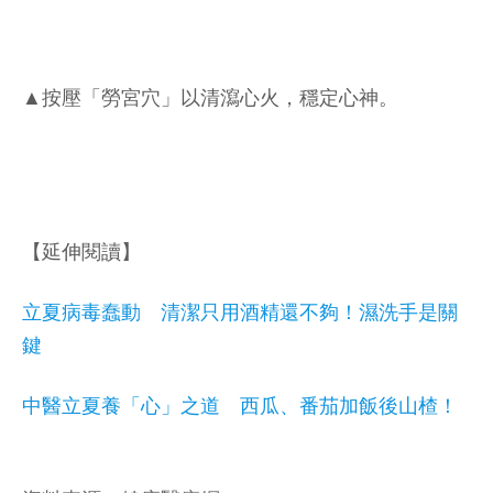
▲按壓「勞宮穴」以清瀉心火，穩定心神。
【延伸閱讀】
立夏病毒蠢動 清潔只用酒精還不夠！濕洗手是關
鍵
中醫立夏養「心」之道 西瓜、番茄加飯後山楂！