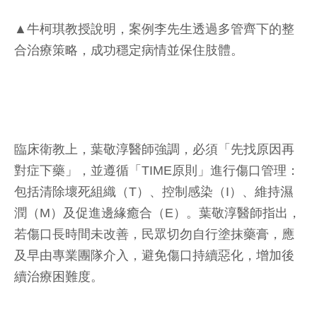
▲牛柯琪教授說明，案例李先生透過多管齊下的整
合治療策略，成功穩定病情並保住肢體。
臨床衛教上，葉敬淳醫師強調，必須「先找原因再
對症下藥」，並遵循「TIME原則」進行傷口管理：
包括清除壞死組織（T）、控制感染（I）、維持濕
潤（M）及促進邊緣癒合（E）。葉敬淳醫師指出，
若傷口長時間未改善，民眾切勿自行塗抹藥膏，應
及早由專業團隊介入，避免傷口持續惡化，增加後
續治療困難度。