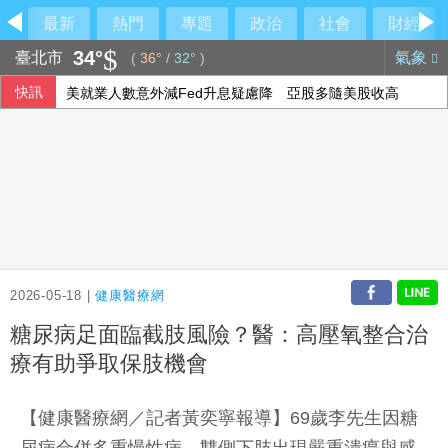
最新
熱門
專題
政治
社會
財經
34°
臺北市
氣象
(
36°
/
32°
)
快訊
美就業人數意外減Fed升息疑慮降 亞股多隨美股收高
台積電Sony擬合資生產影像晶片 專家：深化研發合作
走徑東海岸新書發表 蕭副總統感謝劉一峰神父奉獻
台灣迎最大繼承潮 保經提醒留意傳承2挑戰
2026-05-18 |
健康醫療網
糖尿病足面臨截肢風險？醫：高壓氧整合治
療有助爭取保肢機會
【健康醫療網／記者黃奕寧報導】69歲李先生因糖