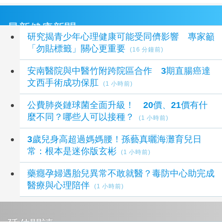
最新健康新聞
研究揭青少年心理健康可能受同儕影響 專家籲
「勿貼標籤」關心更重要
(16 分鐘前)
安南醫院與中醫竹附跨院區合作 3期直腸癌達
文西手術成功保肛
(1 小時前)
公費肺炎鏈球菌全面升級！ 20價、21價有什
麼不同？哪些人可以接種？
(1 小時前)
3歲兒身高超過媽媽腰！孫藝真曬海灘育兒日
常：根本是迷你版玄彬
(1 小時前)
藥癮孕婦遇胎兒異常不敢就醫？毒防中心助完成
醫療與心理陪伴
(1 小時前)