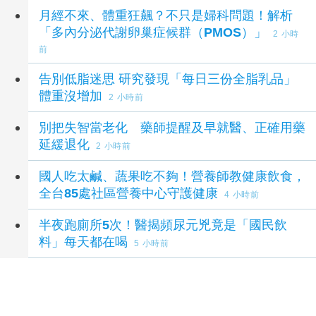
延伸閱讀
月經不來、體重狂飆？不只是婦科問題！解析
「多內分泌代謝卵巢症候群（PMOS）」
2 小時
前
告別低脂迷思 研究發現「每日三份全脂乳品」
體重沒增加
2 小時前
別把失智當老化 藥師提醒及早就醫、正確用藥
延緩退化
2 小時前
國人吃太鹹、蔬果吃不夠！營養師教健康飲食，
全台85處社區營養中心守護健康
4 小時前
半夜跑廁所5次！醫揭頻尿元兇竟是「國民飲
料」每天都在喝
5 小時前