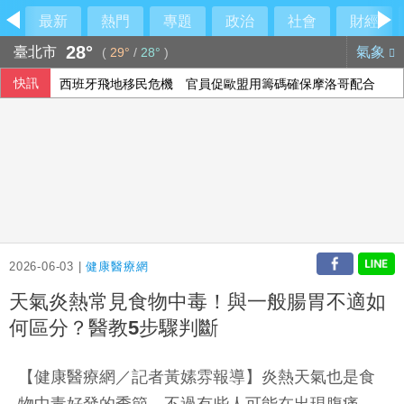
最新
熱門
專題
政治
社會
財經
28°
臺北市
氣象
(
29°
/
28°
)
快訊
西班牙飛地移民危機 官員促歐盟用籌碼確保摩洛哥配合
2026-06-03 |
健康醫療網
天氣炎熱常見食物中毒！與一般腸胃不適如
何區分？醫教5步驟判斷
【健康醫療網／記者黃嫊雰報導】炎熱天氣也是食