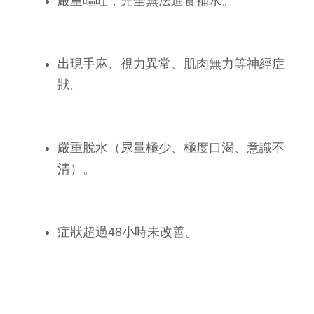
嚴重嘔吐，完全無法進食補水。
出現手麻、視力異常、肌肉無力等神經症
狀。
嚴重脫水（尿量極少、極度口渴、意識不
清）。
症狀超過48小時未改善。