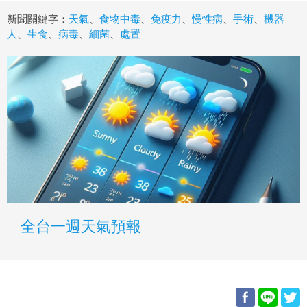
新聞關鍵字：
天氣
、
食物中毒
、
免疫力
、
慢性病
、
手術
、
機器
人
、
生食
、
病毒
、
細菌
、
處置
全台一週天氣預報