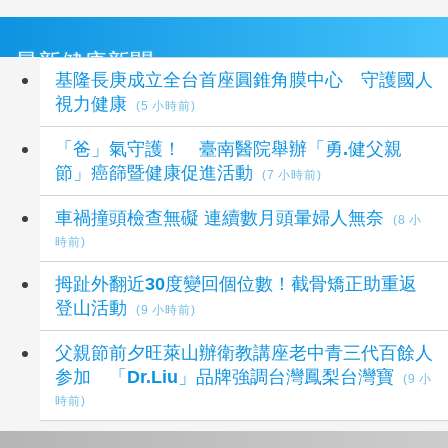
最新健康新聞
基隆長庚成立全台首座圓錐角膜中心 守護國人
視力健康
(5 小時前)
「爸」氣守護！ 臺南醫院舉辦「勇.健父親
節」癌篩暨健康促進活動
(7 小時前)
車禍撞頭檢查無礙 連續數月頭暈婦人無奈
(8 小
時前)
拇趾外翻近30度變回個位數！截骨矯正助重返
登山活動
(9 小時前)
父親節前夕旺萊山辦衛教講座老中青三代百餘人
参加 「Dr.Liu」品牌強調台灣鳳梨台灣寶
(9 小
時前)