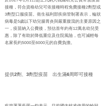
於2027年1月1日起正式納入我國幼兒公費常規疫苗
接種，符合資格幼兒可依接種時程免費接種2劑型或
3劑型口服疫苗。衛生福利部疾病管制署表示，輪狀
病毒是5歲以下幼兒腸胃炎與嚴重腹瀉的主要原因之
一，疫苗納入公費後，預估首年約有12萬名幼兒受
惠，除了有助於降低重症及住院風險，也可減輕每
名家長約5000至6000元的自費負擔。
提供2劑、3劑型疫苗 出生滿6周即可接種
疾管署署長羅一鈞表示，目前國內核准使用的輪狀