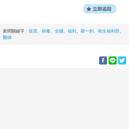
新聞關鍵字：
疫苗
、
病毒
、
全國
、
福利
、
羅一鈞
、
衛生福利部
、
醫師