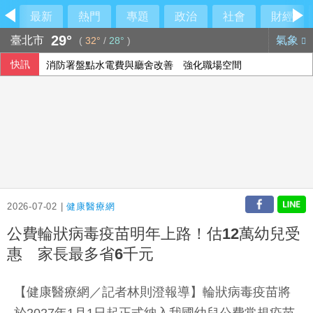
最新
熱門
專題
政治
社會
財經
29°
臺北市
氣象
(
32°
/
28°
)
快訊
消防署盤點水電費與廳舍改善 強化職場空間
城鎮韌性演習降速 LINE Pay交易數略減、街口支付無異常
顧立雄視導衛戍指揮部指揮所 指完整作戰圖像重要性
NHK民調：高市內閣支持率降至53% 創上任新低
2026-07-02 |
健康醫療網
公費輪狀病毒疫苗明年上路！估12萬幼兒受
惠 家長最多省6千元
【健康醫療網／記者林則澄報導】輪狀病毒疫苗將