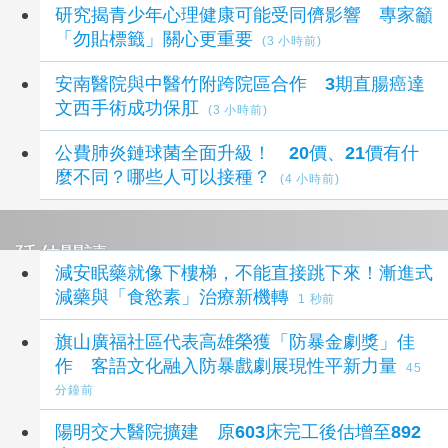
研究揭青少年心理健康可能受同儕影響 專家籲
「勿貼標籤」關心更重要
(3 小時前)
安南醫院與中醫竹附跨院區合作 3期直腸癌達
文西手術成功保肛
(3 小時前)
公費肺炎鏈球菌全面升級！ 20價、21價有什
麼不同？哪些人可以接種？
(4 小時前)
延伸閱讀
減安眠藥就像下樓梯，不能直接跳下來！漸進式
減藥與「食慾素」治療新機轉
1 秒前
旗山廣福社區代表高雄榮獲「防暴金劇獎」佳
作 客語文化融入防暴戲劇展現性平新力量
45
分鐘前
陽明交大醫院擴建 原603床完工後估增至892