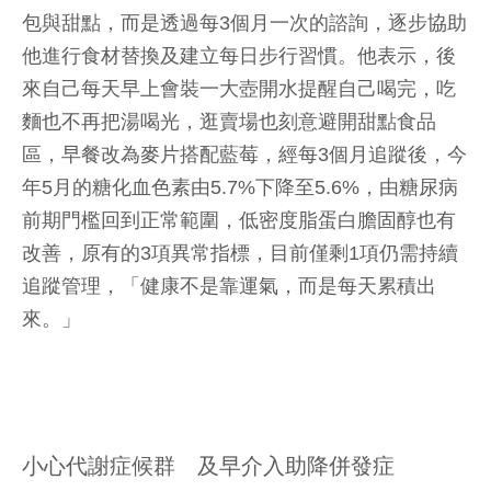
包與甜點，而是透過每3個月一次的諮詢，逐步協助
他進行食材替換及建立每日步行習慣。他表示，後
來自己每天早上會裝一大壺開水提醒自己喝完，吃
麵也不再把湯喝光，逛賣場也刻意避開甜點食品
區，早餐改為麥片搭配藍莓，經每3個月追蹤後，今
年5月的糖化血色素由5.7%下降至5.6%，由糖尿病
前期門檻回到正常範圍，低密度脂蛋白膽固醇也有
改善，原有的3項異常指標，目前僅剩1項仍需持續
追蹤管理，「健康不是靠運氣，而是每天累積出
來。」
小心代謝症候群 及早介入助降併發症