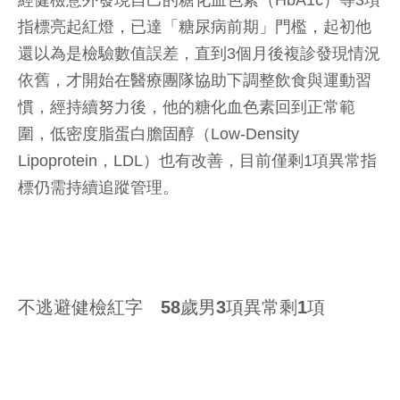
經健檢意外發現自己的糖化血色素（HbA1c）等3項
指標亮起紅燈，已達「糖尿病前期」門檻，起初他
還以為是檢驗數值誤差，直到3個月後複診發現情況
依舊，才開始在醫療團隊協助下調整飲食與運動習
慣，經持續努力後，他的糖化血色素回到正常範
圍，低密度脂蛋白膽固醇（Low-Density
Lipoprotein，LDL）也有改善，目前僅剩1項異常指
標仍需持續追蹤管理。
不逃避健檢紅字 58歲男3項異常剩1項