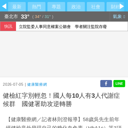
最新
熱門
專題
政治
社會
財經
33°
臺北市
氣象
(
34°
/
31°
)
快訊
立院監委人事同意權案公聽會 學者關注監院存廢
白委妥協仍堅持凍預算！韓國瑜笑虧陳清龍
荷莫茲海峽可望重啟通航 金價連4漲創7週來高點
台股開低震盪 股王股后撐盤盤中再現「雙萬金」
2026-07-05 |
健康醫療網
健檢紅字別輕忽！國人每10人有3人代謝症
候群 國健署助攻逆轉勝
【健康醫療網／記者林則澄報導】58歲吳先生前年