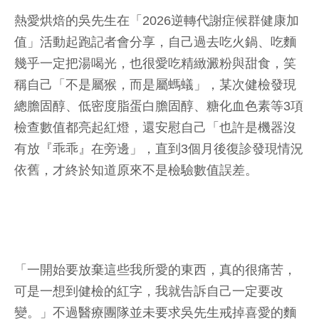
熱愛烘焙的吳先生在「2026逆轉代謝症候群健康加
值」活動起跑記者會分享，自己過去吃火鍋、吃麵
幾乎一定把湯喝光，也很愛吃精緻澱粉與甜食，笑
稱自己「不是屬猴，而是屬螞蟻」，某次健檢發現
總膽固醇、低密度脂蛋白膽固醇、糖化血色素等3項
檢查數值都亮起紅燈，還安慰自己「也許是機器沒
有放『乖乖』在旁邊」，直到3個月後復診發現情況
依舊，才終於知道原來不是檢驗數值誤差。
「一開始要放棄這些我所愛的東西，真的很痛苦，
可是一想到健檢的紅字，我就告訴自己一定要改
變。」不過醫療團隊並未要求吳先生戒掉喜愛的麵