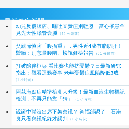
最新健康新聞
幼兒反覆腹痛、嘔吐又黃疸別輕忽 當心罹患罕
見先天性膽管囊腫
(42 分鐘前)
父親節慎防「腹擔重」，男性近4成有脂肪肝！
醫籲：別忘量腰圍、檢視健檢報告
(51 分鐘前)
打破陪伴框架 看比賽也能抗憂鬱？日最新研究
指出：觀看運動賽事 老年憂鬱症風險降低3成
(1 小時前)
阿茲海默症精準檢測大升級！最新血液生物標記
檢測，不再只能靠「猜」
(1 小時前)
說謊中聯沒出席下架會議？ 衛福部認了！石崇
良只看會議紀錄才誤判
(1 小時前)