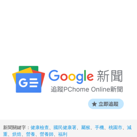
新聞關鍵字：
健康檢查
、
國民健康署
、
屬猴
、
手機
、
桃園市
、
減
重
、
烘焙
、
營養
、
營養師
、
福利