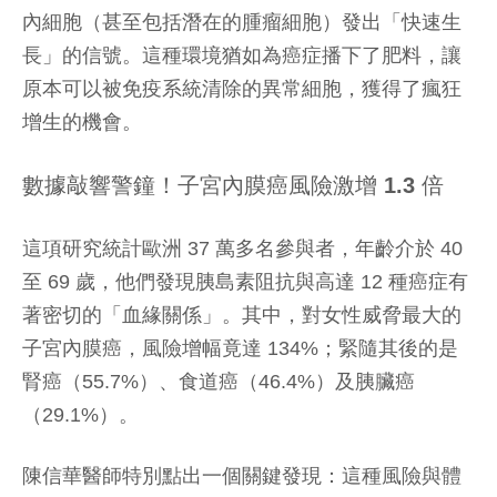
內細胞（甚至包括潛在的腫瘤細胞）發出「快速生
長」的信號。這種環境猶如為癌症播下了肥料，讓
原本可以被免疫系統清除的異常細胞，獲得了瘋狂
增生的機會。
數據敲響警鐘！子宮內膜癌風險激增 1.3 倍
這項研究統計歐洲 37 萬多名參與者，年齡介於 40
至 69 歲，他們發現胰島素阻抗與高達 12 種癌症有
著密切的「血緣關係」。其中，對女性威脅最大的
子宮內膜癌，風險增幅竟達 134%；緊隨其後的是
腎癌（55.7%）、食道癌（46.4%）及胰臟癌
（29.1%）。
陳信華醫師特別點出一個關鍵發現：這種風險與體