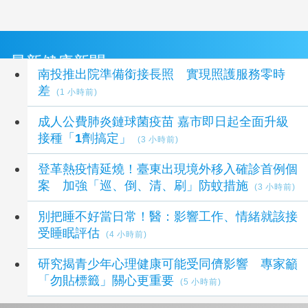
最新健康新聞
南投推出院準備銜接長照 實現照護服務零時
差
(1 小時前)
成人公費肺炎鏈球菌疫苗 嘉市即日起全面升級
接種「1劑搞定」
(3 小時前)
登革熱疫情延燒！臺東出現境外移入確診首例個
案 加強「巡、倒、清、刷」防蚊措施
(3 小時前)
別把睡不好當日常！醫：影響工作、情緒就該接
受睡眠評估
(4 小時前)
研究揭青少年心理健康可能受同儕影響 專家籲
「勿貼標籤」關心更重要
(5 小時前)