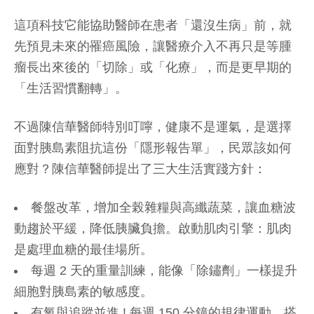
這項科技它能協助醫師在患者「還沒生病」前，就
先預見未來的罹癌風險，讓醫療介入不再只是等腫
瘤長出來後的「切除」或「化療」，而是更早期的
「生活習慣翻轉」。
不過陳信華醫師特別叮嚀，健康不是運氣，是選擇
面對胰島素阻抗這份「隱形報告單」，民眾該如何
應對？陳信華醫師提出了三大生活實踐方針：
餐盤改革，增加全榖雜糧與高纖蔬菜，讓血糖波
動趨於平緩，降低胰臟負擔。啟動肌肉引擎：肌肉
是處理血糖的最佳場所。
每週 2 天的重量訓練，能像「除鏽劑」一樣提升
細胞對胰島素的敏感度。
有氧與追蹤並進 ! 每週 150 分鐘的規律運動，搭