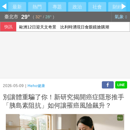
最新
熱門
專題
政治
社會
財經
29°
臺北市
氣象
(
32°
/
28°
)
快訊
歐洲12日迎天文奇景 比利時湧現日食眼鏡搶購潮
美媒：微軟最快9月發表Maia 300 已與台積電洽談產能
賴清德發布特任令 台大歷史系教授陳翠蓮9/14接任國史館長
威力彩第115064期 頭獎槓龜
2026-05-09 |
Heho健康
別讓體重騙了你！新研究揭開癌症隱形推手
「胰島素阻抗」如何讓罹癌風險飆升？