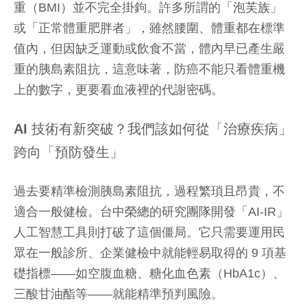
重（BMI）並不完全掛鉤。許多所謂的「泡芙族」
或「正常體重肥胖者」，雖然腰圍、體重都在標準
值內，但因缺乏運動或飲食不當，體內早已產生嚴
重的胰島素阻抗，這意味著，防癌不能只看體重機
上的數字，更要看血液裡的代謝密碼。
AI 技術有新突破？我們該如何從「治療疾病」
跨向「預防發生」
過去要精準檢測胰島素阻抗，過程繁瑣且昂貴，不
適合一般健檢。台中榮總的研究團隊開發「AI-IR」
人工智慧工具則打破了這個僵局。它只需要運用民
眾在一般診所、企業健檢中就能輕易取得的 9 項基
礎指標——如空腹血糖、糖化血色素（HbA1c）、
三酸甘油酯等——就能精準預判風險。