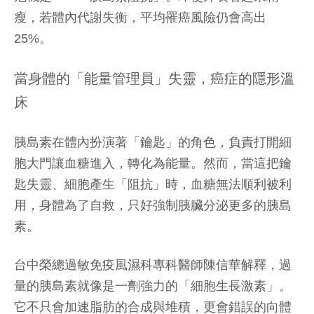
瘦，若體內代謝失衡，平均罹癌風險仍會高出
25%。
當身體的「能量管理員」失靈，癌症的隱形溫
床
胰島素在體內扮演著「鑰匙」的角色，負責打開細
胞大門讓血糖進入，轉化為能量。然而，當這把鑰
匙失靈、細胞產生「阻抗」時，血糖無法順利被利
用，身體為了自救，只好強制胰臟分泌更多的胰島
素。
台中榮總過敏免疫風濕科專科醫師陳信華解釋，過
量的胰島素就像是一劑強力的「細胞生長激素」。
它不只會加速脂肪的合成與堆積，更會錯誤的向體