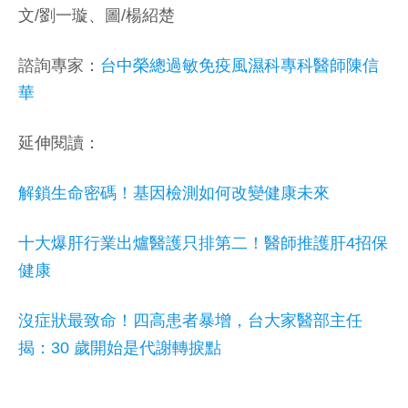
文/劉一璇、圖/楊紹楚
諮詢專家：
台中榮總過敏免疫風濕科專科醫師陳信
華
延伸閱讀：
解鎖生命密碼！基因檢測如何改變健康未來
十大爆肝行業出爐醫護只排第二！醫師推護肝4招保
健康
沒症狀最致命！四高患者暴增，台大家醫部主任
揭：30 歲開始是代謝轉捩點