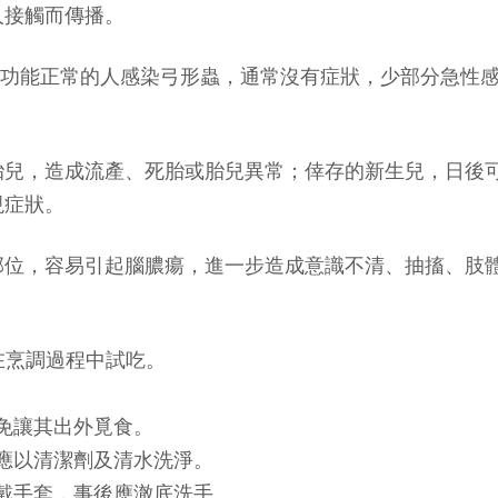
人接觸而傳播。
，免疫功能正常的人感染弓形蟲，通常沒有症狀，少部分急
胎兒，造成流產、死胎或胎兒異常；倖存的新生兒，日後
現症狀。
部位，容易引起腦膿瘍，進一步造成意識不清、抽搐、肢
在烹調過程中試吃。
免讓其出外覓食。
應以清潔劑及清水洗淨。
戴手套，事後應澈底洗手。