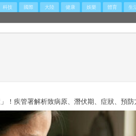
科技
國際
大陸
健康
娛樂
體育
生
症」！疾管署解析致病原、潛伏期、症狀、預防