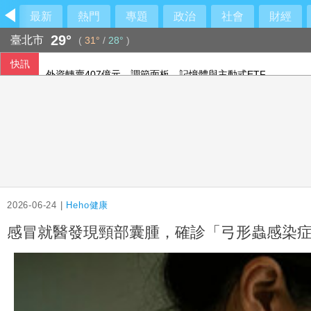
最新
熱門
專題
政治
社會
財經
29°
臺北市
(
31°
/
28°
)
快訊
外資轉賣407億元 調節面板、記憶體與主動式ETF
巴西南部「炸彈氣旋」襲擊 極端天候衝擊社會生活
美國7月非農就業意外減少2.3萬人 失業率降至4.1%
熊本有明高中奪甲子園首勝 盼為震災故鄉送希望
2026-06-24 |
Heho健康
感冒就醫發現頸部囊腫，確診「弓形蟲感染