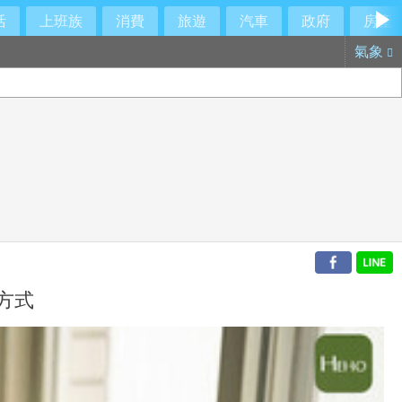
活
上班族
消費
旅遊
汽車
政府
房產
氣象
方式