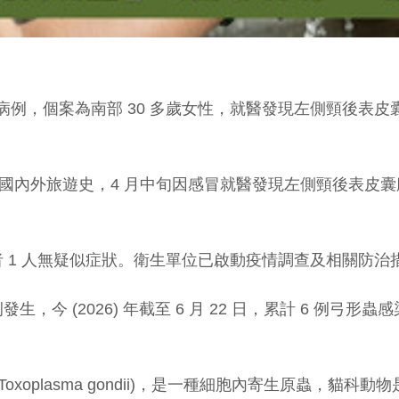
症確定病例，個案為南部 30 多歲女性，就醫發現左側頸後
無國內外旅遊史，4 月中旬因感冒就醫發現左側頸後表皮囊
 1 人無疑似症狀。衛生單位已啟動疫情調查及相關防
 (2026) 年截至 6 月 22 日，累計 6 例弓形蟲
xoplasma gondii)，是一種細胞內寄生原蟲，