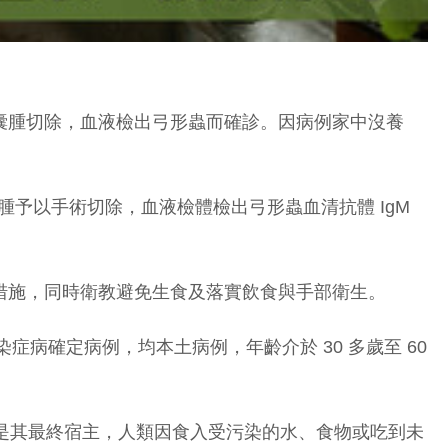
表皮囊腫切除，血液檢出弓形蟲而確診。因病例家中沒養
腫予以手術切除，血液檢體檢出弓形蟲血清抗體 IgM
治措施，同時衛教避免生食及落實飲食與手部衛生。
感染症病確定病例，均本土病例，年齡介於 30 多歲至 60
貓科動物是其最終宿主，人類因食入受污染的水、食物或吃到未