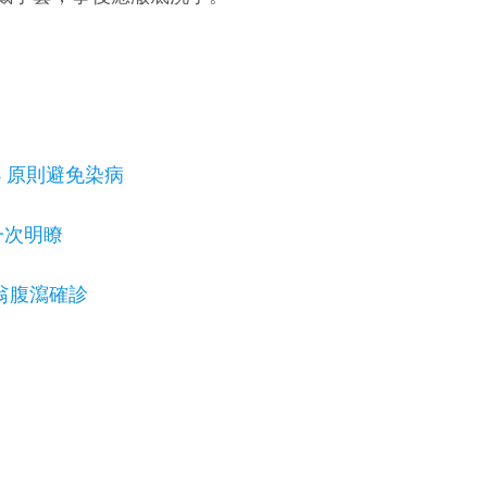
 原則避免染病
一次明瞭
翁腹瀉確診