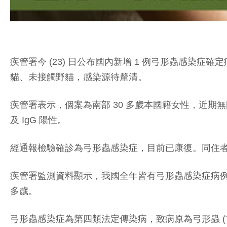
疾管署今 (23) 日公布國內新增 1 例弓形蟲感染
貓、未接觸野貓，感染源待釐清。
疾管署表示，個案為南部 30 多歲本國籍女性，近期
及 IgG 陽性。
經通報檢驗確診為弓形蟲感染症，目前已康復。同住者
疾管署監測資料顯示，我國全年皆有弓形蟲感染症病例發生，今
多歲。
弓形蟲感染症為第四類法定傳染病，致病原為弓形蟲 (To