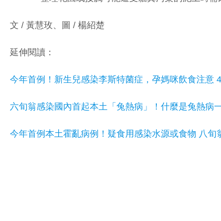
文 / 黃慧玫、圖 / 楊紹楚
延伸閱讀：
今年首例！新生兒感染李斯特菌症，孕媽咪飲食注意 4
六旬翁感染國內首起本土「兔熱病」！什麼是兔熱病
今年首例本土霍亂病例！疑食用感染水源或食物 八旬