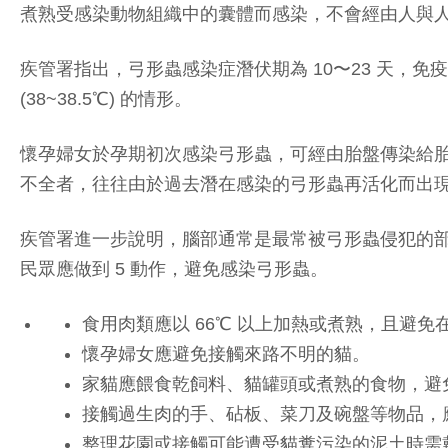
煮熟受感染動物組織中的囊體而感染，不會經由人與
疾管署指出，弓形蟲感染症潛伏期為 10〜23 天
(38~38.5℃) 的情形。
懷孕婦女於孕期初次感染弓形蟲，可經由胎盤傳染給
不全者，往往由於過去潛在感染的弓形蟲再活化而出
疾管署進一步說明，腦部通常是最常被弓形蟲侵犯的
民眾應做到 5 動作，避免感染弓形蟲。
食用肉類應以 66℃ 以上加熱或煮熟，且避免
懷孕婦女應避免接觸來路不明的貓。
家貓應餵食乾飼料、貓罐頭或煮熟的食物，避
接觸過生肉的手、砧板、菜刀及碗盤等物品，
整理花園或接觸可能遭受貓糞污染的泥土時需