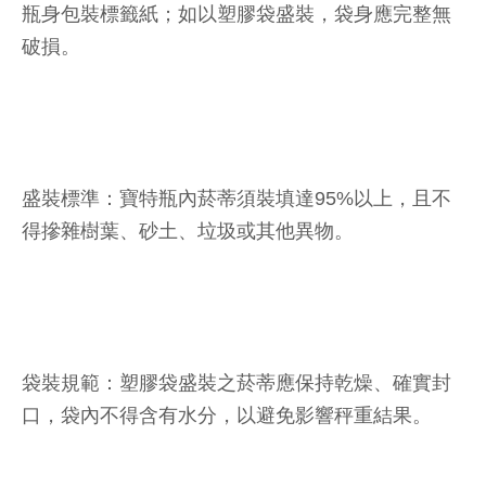
瓶身包裝標籤紙；如以塑膠袋盛裝，袋身應完整無
破損。
盛裝標準：寶特瓶內菸蒂須裝填達95%以上，且不
得摻雜樹葉、砂土、垃圾或其他異物。
袋裝規範：塑膠袋盛裝之菸蒂應保持乾燥、確實封
口，袋內不得含有水分，以避免影響秤重結果。