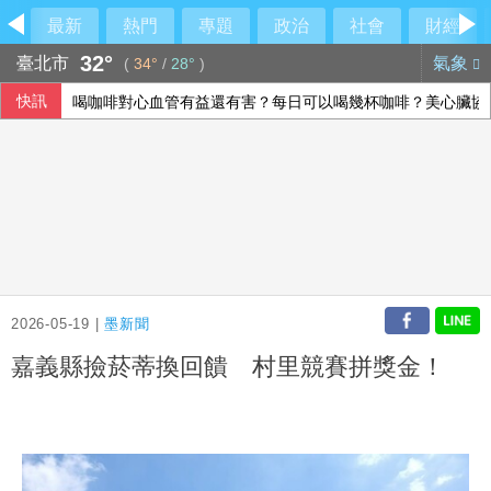
最新
熱門
專題
政治
社會
財經
32°
臺北市
氣象
(
34°
/
28°
)
快訊
喝咖啡對心血管有益還有害？每日可以喝幾杯咖啡？美心臟協
股匯兩樣情 新台幣早盤升快1角見32.23元
侯友宜交棒一尊關公給李四川 背後故事曝光
不愛了如何體面提分手？學會4招重新看待分手：道歉、挽留
2026-05-19 |
墨新聞
嘉義縣撿菸蒂換回饋 村里競賽拼獎金！