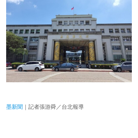
墨新聞
｜記者張游舜／台北報導