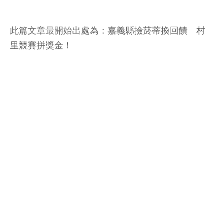
此篇文章最開始出處為：
嘉義縣撿菸蒂換回饋 村
里競賽拼獎金！