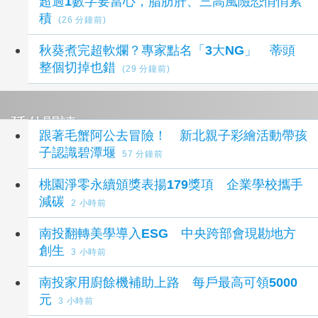
超過1數字要當心，脂肪肝、三高風險恐悄悄累
積
(26 分鐘前)
秋葵煮完超軟爛？專家點名「3大NG」 蒂頭
整個切掉也錯
(29 分鐘前)
延伸閱讀
跟著毛蟹阿公去冒險！ 新北親子彩繪活動帶孩
子認識碧潭堰
57 分鐘前
桃園淨零永續頒獎表揚179獎項 企業學校攜手
減碳
2 小時前
南投翻轉美學導入ESG 中央跨部會現勘地方
創生
3 小時前
南投家用廚餘機補助上路 每戶最高可領5000
元
3 小時前