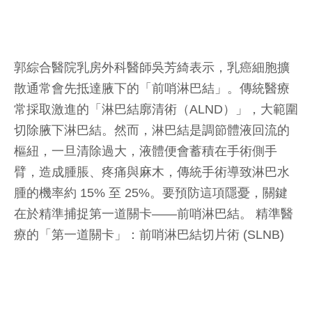
郭綜合醫院乳房外科醫師吳芳綺表示，乳癌細胞擴
散通常會先抵達腋下的「前哨淋巴結」。傳統醫療
常採取激進的「淋巴結廓清術（ALND）」，大範圍
切除腋下淋巴結。然而，淋巴結是調節體液回流的
樞紐，一旦清除過大，液體便會蓄積在手術側手
臂，造成腫脹、疼痛與麻木，傳統手術導致淋巴水
腫的機率約 15% 至 25%。要預防這項隱憂，關鍵
在於精準捕捉第一道關卡——前哨淋巴結。 精準醫
療的「第一道關卡」：前哨淋巴結切片術 (SLNB)