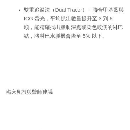
雙重追蹤法（Dual Tracer）：聯合甲基藍與
ICG 螢光，平均抓出數量提升至 3 到 5
顆，能精確找出脂肪深處或染色較淡的淋巴
結，將淋巴水腫機會降至 5% 以下。
臨床見證與醫師建議