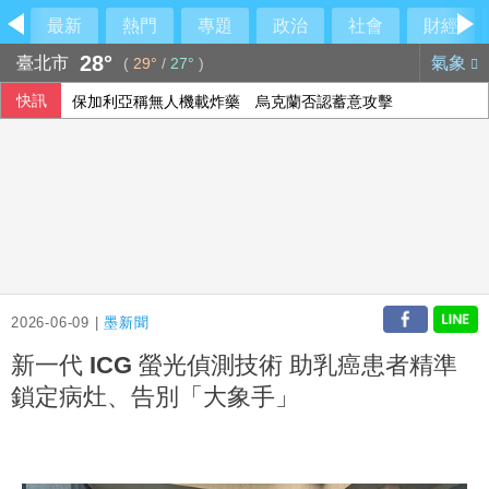
最新
熱門
專題
政治
社會
財經
28°
臺北市
氣象
(
29°
/
27°
)
快訊
保加利亞稱無人機載炸藥 烏克蘭否認蓄意攻擊
2026-06-09 |
墨新聞
新一代 ICG 螢光偵測技術 助乳癌患者精準
鎖定病灶、告別「大象手」