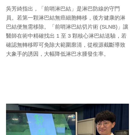
吳芳綺指出，「前哨淋巴結」是淋巴防線的守門
員。若第一顆淋巴結無癌細胞轉移，後方健康的淋
巴結便無需移除。「前哨淋巴結切片術 (SLNB)」讓
醫師在術中精確找出 1 至 3 顆核心淋巴結送驗，若
確認無轉移即可免除大範圍廓清，從根源截斷導致
大象手的誘因，大幅降低淋巴水腫發生率。