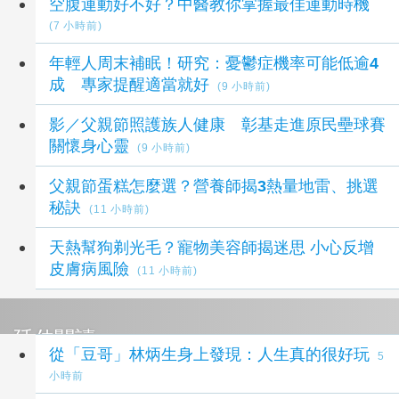
空腹運動好不好？中醫教你掌握最佳運動時機
(7 小時前)
年輕人周末補眠！研究：憂鬱症機率可能低逾4
成 專家提醒適當就好
(9 小時前)
影／父親節照護族人健康 彰基走進原民壘球賽
關懷身心靈
(9 小時前)
父親節蛋糕怎麼選？營養師揭3熱量地雷、挑選
秘訣
(11 小時前)
天熱幫狗剃光毛？寵物美容師揭迷思 小心反增
皮膚病風險
(11 小時前)
延伸閱讀
從「豆哥」林炳生身上發現：人生真的很好玩
5
小時前