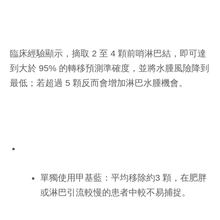
臨床經驗顯示，摘取 2 至 4 顆前哨淋巴結，即可達
到大於 95% 的轉移預測準確度，並將水腫風險降到
最低；若超過 5 顆反而會增加淋巴水腫機會。
單獨使用甲基藍：平均移除約3 顆，在肥胖
或淋巴引流較慢的患者中較不易捕捉。