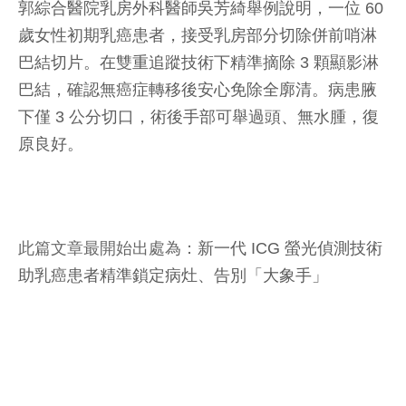
郭綜合醫院乳房外科醫師吳芳綺舉例說明，一位 60
歲女性初期乳癌患者，接受乳房部分切除併前哨淋
巴結切片。在雙重追蹤技術下精準摘除 3 顆顯影淋
巴結，確認無癌症轉移後安心免除全廓清。病患腋
下僅 3 公分切口，術後手部可舉過頭、無水腫，復
原良好。
此篇文章最開始出處為：
新一代 ICG 螢光偵測技術
助乳癌患者精準鎖定病灶、告別「大象手」