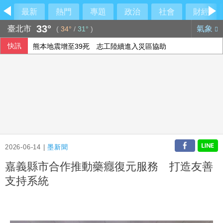
最新
熱門
專題
政治
社會
財經
33°
臺北市
氣象
(
34°
/
31°
)
快訊
熊本地震增至39死 志工陸續進入災區協助
守桃機！陸射劍二防空部署 雷霆2000殲敵
桃園盃驚見「AI幽靈隊伍」 廠商負責人涉詐欺50萬交保
五角大廈公布最新UFO檔案 神秘球體驚現中東與太平洋
2026-06-14 |
墨新聞
嘉義縣市合作推動藥癮復元服務 打造友善
支持系統