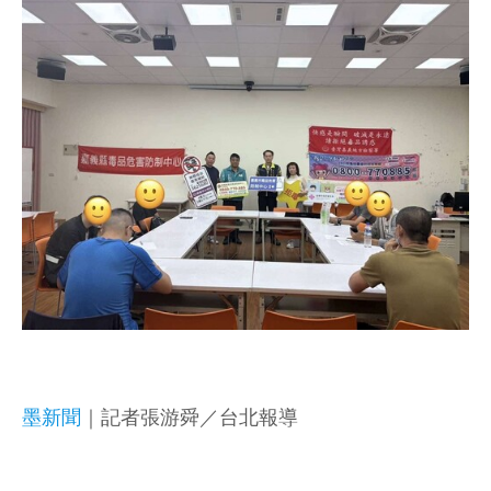
墨新聞
｜記者張游舜／台北報導