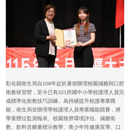
彰化縣衛生局自108年起於暑假辦理校園減糖與口腔
衛教研習營，至今已有221所國中小學校護理人員完
成標準化衛教技巧訓練。為持續提升校護專業職
能，衛生局並辦理學校護理人員專業職能競賽，將
學童體位監測報表、校園致胖環境評估、減糖衛
教、飲料含糖量標示教學、青少年性健康宣導、口