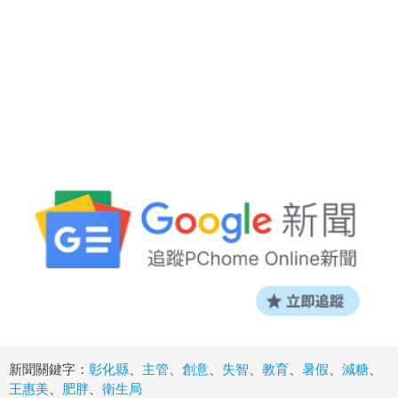
新聞關鍵字：
彰化縣
、
主管
、
創意
、
失智
、
教育
、
暑假
、
減糖
、
王惠美
、
肥胖
、
衛生局