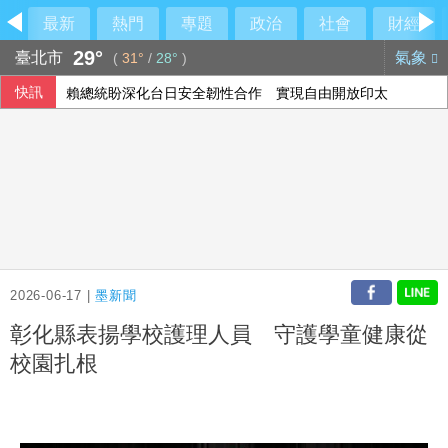
最新
熱門
專題
政治
社會
財經
29°
臺北市
氣象
(
31°
/
28°
)
快訊
賴總統盼深化台日安全韌性合作 實現自由開放印太
竹北天坑案楊文科一審無罪 新竹地檢提上訴
台股7月去槓桿 有交易戶數669萬戶終止創高
財部：7月對美出口年增幅收斂 18個月以來低點
2026-06-17 |
墨新聞
彰化縣表揚學校護理人員 守護學童健康從
校園扎根