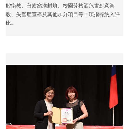
腔衛教、臼齒窩溝封填、校園菸檳酒危害創意衛
教、失智症宣導及其他加分項目等十項指標納入評
比。