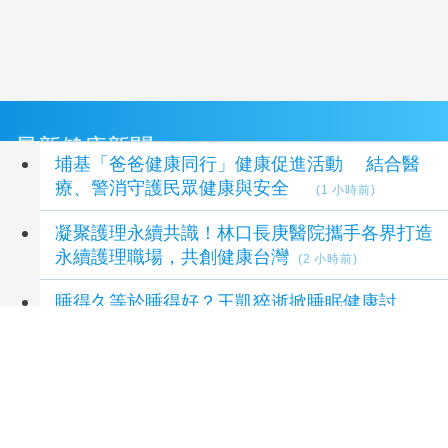
最新健康新聞
埔基「爸爸健康同行」健康促進活動 結合醫
療、警消守護民眾健康與安全
(1 小時前)
凝聚護理永續共識！林口長庚醫院攜手各界打造
永續護理職場，共創健康台灣
(2 小時前)
睡得久等於睡得好？王凱猝逝掀睡眠健康討
論！ 醫曝睡得好不好要看3件事
(2 小時前)
瘦瘦針不只減重還有防癌潛力？臺大醫揭肥胖族
群用藥 肥胖相關癌症風險降
(2 小時前)
新冠疫情近期升溫 高風險族群應儘速接種疫苗