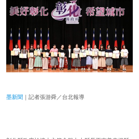
墨新聞
｜記者張游舜／台北報導