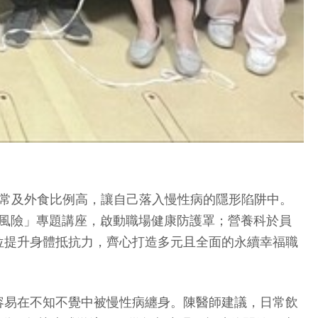
正常及外食比例高，讓自己落入慢性病的隱形陷阱中。
候風險」專題講座，啟動職場健康防護罩；營養科於員
位提升身體抵抗力，齊心打造多元且全面的永續幸福職
容易在不知不覺中被慢性病纏身。陳醫師建議，日常飲