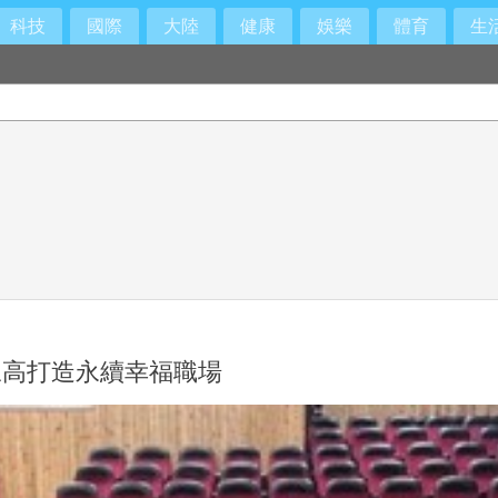
科技
國際
大陸
健康
娛樂
體育
生
三高打造永續幸福職場