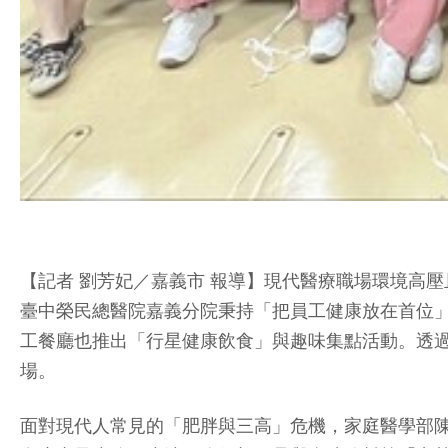
【記者 劉芳妃／嘉義市 報導】現代醫療職場環境高
臺中榮民總醫院嘉義分院秉持「把員工健康放在首位」
工餐廳也推出「行星健康飲食」與趣味集點活動。透
場。
面對現代人常見的「肥胖與三高」危機，家庭醫學部