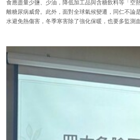
食應盡量少鹽、少油，降低加工品與含糖飲料等「空熱
離糖尿病威脅。此外，面對全球氣候變遷，同仁不論
水避免熱傷害，冬季寒害除了強化保暖，也要多監測