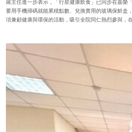
羅主任進一步表示，「行星健康飲食」已同步在嘉榮「員
要用手機掃碼就能累積點數、兌換實用的玻璃保鮮盒
項兼顧健康與環保的活動，吸引全院同仁熱烈參與，