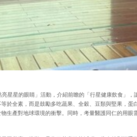
點亮星星的眼睛」活動，介紹前瞻的「行星健康飲食」，
不等於全素，而是鼓勵多吃蔬果、全穀、豆類與堅果，蛋
食物生產對地球環境的衝擊。同時，考量醫護同仁的用眼