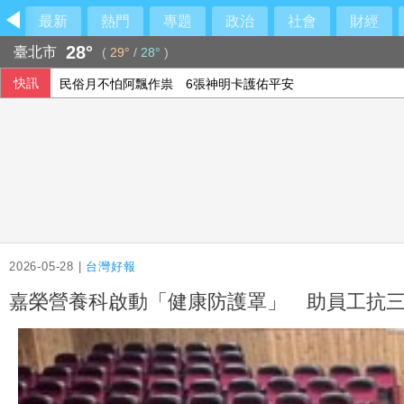
最新
熱門
專題
政治
社會
財經
28°
臺北市
(
29°
/
28°
)
快訊
民俗月不怕阿飄作祟 6張神明卡護佑平安
行員勾結地政士收回扣 15家銀行60多人涉案
6月國銀放款單月新高 個人貸款暴增2575億
2026-05-28 |
台灣好報
嘉榮營養科啟動「健康防護罩」 助員工抗