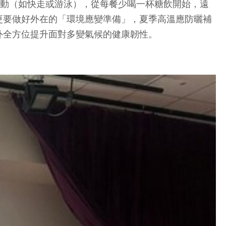
運動（如快走或游泳），從每餐少喝一杯糖飲開始，遠
更要做好外在的「環境應變準備」，夏季高溫應防曬補
外全方位提升面對多變氣候的健康韌性。