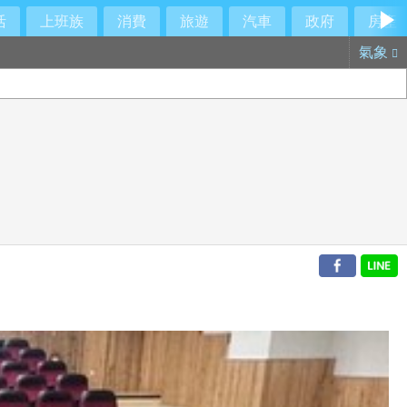
活
上班族
消費
旅遊
汽車
政府
房產
氣象