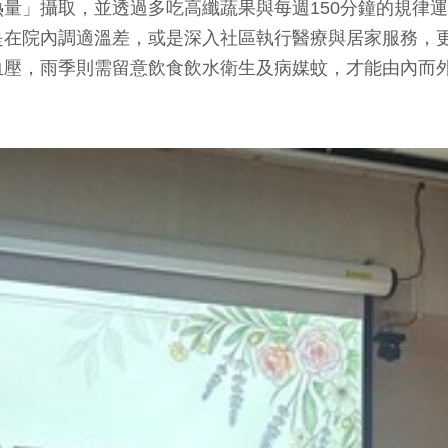
量」攝取，並透過多吃高纖蔬果與每週150分鐘的規律
是在院內調適溫差，或是深入社區執行醫療與居家服務，
血壓，雨季則需留意飲食飲水衛生及病媒蚊，才能由內而