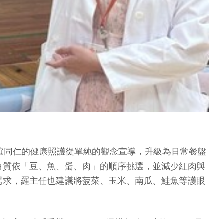
讓同仁的健康照護從單純的觀念宣導，升級為日常餐盤
白質依「豆、魚、蛋、肉」的順序挑選，並減少紅肉與
需求，羅主任也建議將菠菜、玉米、南瓜、鮭魚等護眼