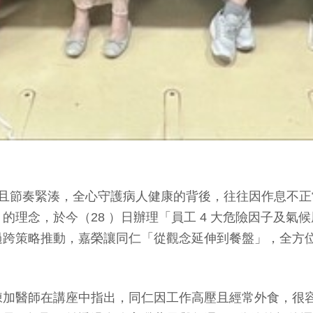
壓且節奏緊湊，全心守護病人健康的背後，往往因作息不
的理念，於今（28 ）日辦理「員工 4 大危險因子及氣
過跨策略推動，嘉榮讓同仁「從觀念延伸到餐盤」，全方
陳加醫師在講座中指出，同仁因工作高壓且經常外食，很