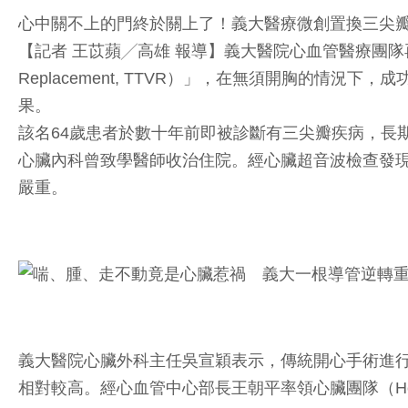
心中關不上的門終於關上了！義大醫療微創置換三尖
【記者 王苡蘋╱高雄 報導】義大醫院心血管醫療團隊再創治療
Replacement, TTVR）」，在無須開胸的
果。
該名64歲患者於數十年前即被診斷有三尖瓣疾病，長
心臟內科曾致學醫師收治住院。經心臟超音波檢查發
嚴重。
義大醫院心臟外科主任吳宣穎表示，傳統開心手術進
相對較高。經心血管中心部長王朝平率領心臟團隊（He