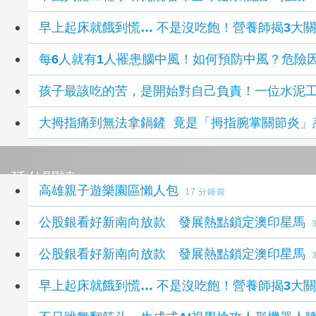
早上起床就餓到慌… 不是沒吃飽！營養師揭3大
每6人就有1人罹患腦中風！如何預防中風？危險
孩子最該吃的苦，是開始對自己負責！一位水泥
大拇指痛到無法拿鍋鏟 竟是「拇指腕掌關節炎」
延伸閱讀
高雄親子遊樂園區懶人包
17 分鐘前
公股銀看好新南向放款 發展熱點鎖定澳印星馬
公股銀看好新南向放款 發展熱點鎖定澳印星馬
早上起床就餓到慌… 不是沒吃飽！營養師揭3大