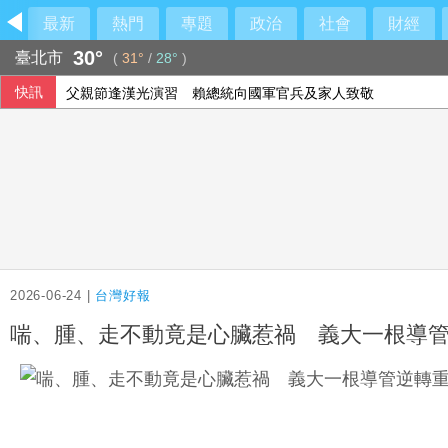
最新
熱門
專題
政治
社會
財經
30°
臺北市
(
31°
/
28°
)
快訊
父親節逢漢光演習 賴總統向國軍官兵及家人致敬
美伊戰火下沙土巴3國簽防禦協定 背後意涵一次看
每6人就有1人罹患腦中風！如何預防中風？危險因子與治療新
北市有望停班停課？蔣萬安：暴風圈逐漸減小
2026-06-24 |
台灣好報
喘、腫、走不動竟是心臟惹禍 義大一根導