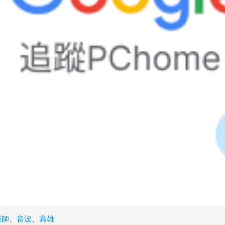
醫師
、
音波
、
高雄