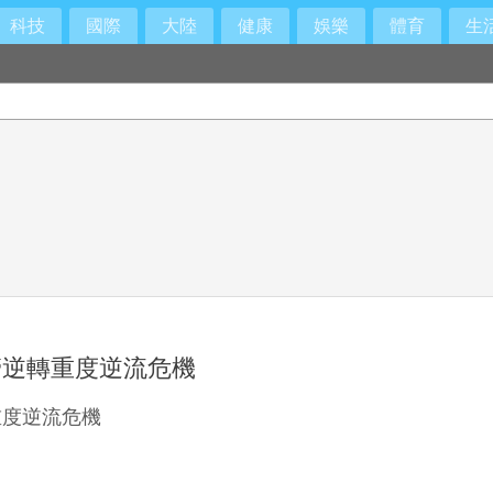
科技
國際
大陸
健康
娛樂
體育
生
進展
管逆轉重度逆流危機