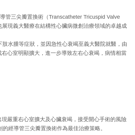
ranscatheter Tricuspid Valve
擇，也展現義大醫療在結構性心臟病微創治療領域的卓越成
下肢水腫等症狀，並因急性心衰竭至義大醫院就醫，由
成右心室明顯擴大，進一步導致左右心衰竭，病情相當
出現嚴重右心室擴大及心臟衰竭，接受開心手術的風險
微創的經導管三尖瓣置換術作為最佳治療策略。