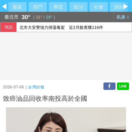
最新
熱門
專題
政治
社會
財經
30°
臺北市
氣象
(
31°
/
29°
)
快訊
北市大安警強力掃蕩毒駕 近2月餘查獲116件
北市女住家產子夭折 北檢將解剖釐清死因
漢光演習 憲指部實施北捷地下路線運補任務演練
總統赴桃園視導漢光演習 頒加菜金慰勉官兵辛勞
2026-07-06 |
台灣好報
致癌油品回收率南投高於全國