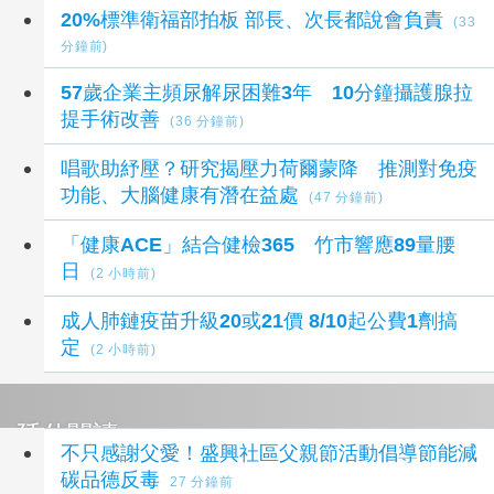
最新健康新聞
20%標準衛福部拍板 部長、次長都說會負責
(33
分鐘前)
57歲企業主頻尿解尿困難3年 10分鐘攝護腺拉
提手術改善
(36 分鐘前)
唱歌助紓壓？研究揭壓力荷爾蒙降 推測對免疫
功能、大腦健康有潛在益處
(47 分鐘前)
「健康ACE」結合健檢365 竹市響應89量腰
日
(2 小時前)
成人肺鏈疫苗升級20或21價 8/10起公費1劑搞
定
(2 小時前)
延伸閱讀
不只感謝父愛！盛興社區父親節活動倡導節能減
碳品德反毒
27 分鐘前