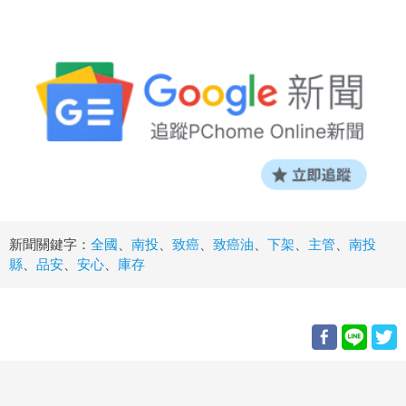
新聞關鍵字：
全國
、
南投
、
致癌
、
致癌油
、
下架
、
主管
、
南投
縣
、
品安
、
安心
、
庫存