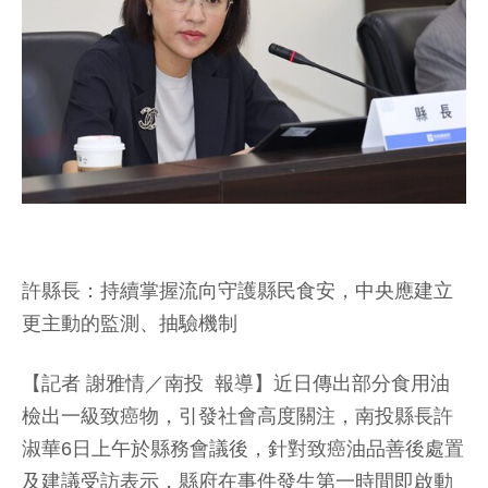
許縣長：持續掌握流向守護縣民食安，中央應建立
更主動的監測、抽驗機制
【記者 謝雅情／南投 報導】近日傳出部分食用油
檢出一級致癌物，引發社會高度關注，南投縣長許
淑華6日上午於縣務會議後，針對致癌油品善後處置
及建議受訪表示，縣府在事件發生第一時間即啟動