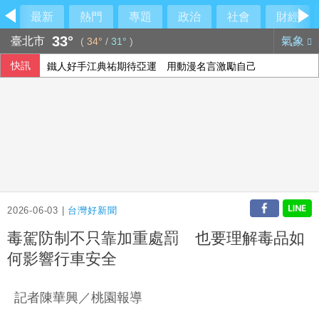
最新
熱門
專題
政治
社會
財經
33°
臺北市
氣象
(
34°
/
31°
)
快訊
鐵人好手江典祐期待亞運 用動漫名言激勵自己
漢光演習 第四作戰區首度前推小琉球驗證跨海機動力
蘇力揚扳倒大馬新秀尤陽 晉韓國羽球大師賽8強
藍批台糖成毒油事件破口 質疑「綠友友」掌權籲卓榮泰、石
2026-06-03 |
台灣好新聞
毒駕防制不只靠加重處罰 也要理解毒品如
何影響行車安全
記者陳華興／桃園報導