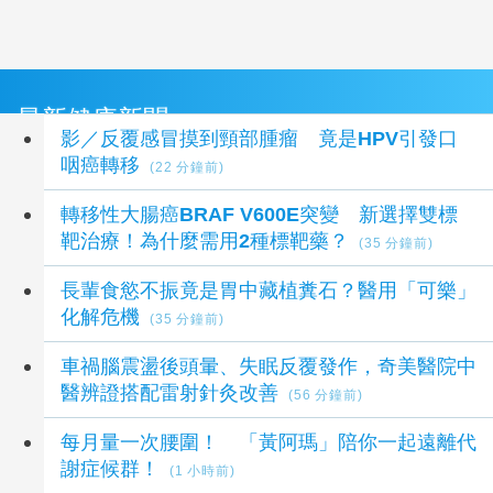
最新健康新聞
影／反覆感冒摸到頸部腫瘤 竟是HPV引發口
咽癌轉移
(22 分鐘前)
轉移性大腸癌BRAF V600E突變 新選擇雙標
靶治療！為什麼需用2種標靶藥？
(35 分鐘前)
長輩食慾不振竟是胃中藏植糞石？醫用「可樂」
化解危機
(35 分鐘前)
車禍腦震盪後頭暈、失眠反覆發作，奇美醫院中
醫辨證搭配雷射針灸改善
(56 分鐘前)
每月量一次腰圍！ 「黃阿瑪」陪你一起遠離代
謝症候群！
(1 小時前)