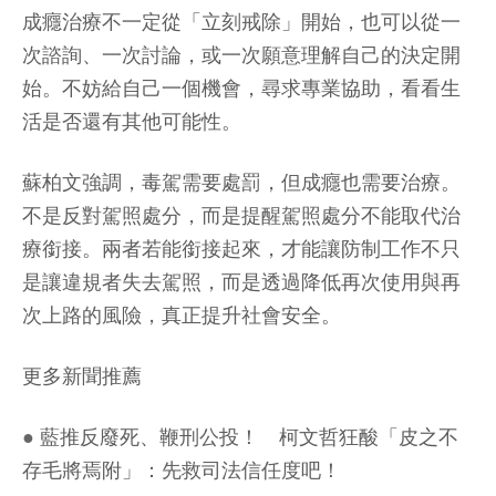
成癮治療不一定從「立刻戒除」開始，也可以從一
次諮詢、一次討論，或一次願意理解自己的決定開
始。不妨給自己一個機會，尋求專業協助，看看生
活是否還有其他可能性。
蘇柏文強調，毒駕需要處罰，但成癮也需要治療。
不是反對駕照處分，而是提醒駕照處分不能取代治
療銜接。兩者若能銜接起來，才能讓防制工作不只
是讓違規者失去駕照，而是透過降低再次使用與再
次上路的風險，真正提升社會安全。
更多新聞推薦
●
藍推反廢死、鞭刑公投！ 柯文哲狂酸「皮之不
存毛將焉附」：先救司法信任度吧！