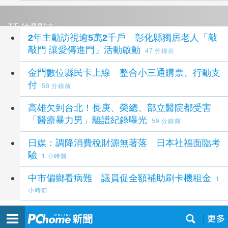
延伸閱讀
2年主動訪視逾5萬2千戶 彰化縣獨居老人「敲
敲門 讓愛傳進門」活動啟動
47 分鐘前
金門數位縣民卡上線 整合小三通購票、行動支
付
58 分鐘前
高雄欠到台北！長庚、榮總、部立醫院都受害
「醫療暴力男」離譜紀錄曝光
59 分鐘前
日媒：調降消費稅財源無著落 日本社福面臨考
驗
1 小時前
中市偏鄉看病難 議員促全額補助刷卡機租金
1
小時前